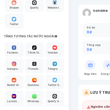
Shopee
Spotify
Website traffic
noname
Twitter
Số dư
0
đ
TĂNG TƯƠNG TÁC NƯỚC NGOÀI 🌐
Tổng nạp
0
đ
Facebook Global
Tiktok Global
Youtube Global
Instagram Global
Threads Global
Telegram Global
Nạp tiền
Dòng 
Reddit Global
Soundcloud Global
Twitter Global
LƯU Ý TR
Lazada Global
Whatsapp Global
Spotify Global
Nghiêm cấm