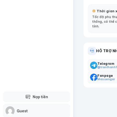
Thời gian x
Tốc độ phụ thu
thống, có thể 
tính.
HỖ TRỢ N
Telegram
@tranthanh
Fanpage
Messenger
Nạp tiền
Guest