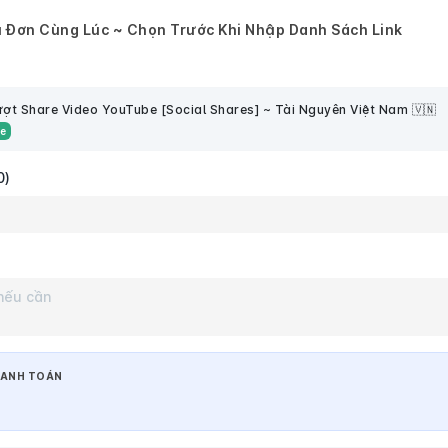
 Đơn Cùng Lúc ~ Chọn Trước Khi Nhập Danh Sách Link
ợt Share Video YouTube [Social Shares] ~ Tài Nguyên Việt Nam 🇻🇳
re
0)
ANH TOÁN