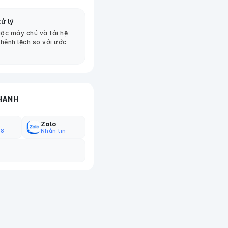
ử lý
ộc máy chủ và tải hệ
chênh lệch so với ước
HANH
Zalo
18
Nhắn tin