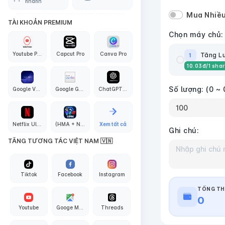
nhanh
Mua Nhiều
TÀI KHOẢN PREMIUM
Chọn máy chủ:
Youtube Premium
Capcut Pro
Canva Pro
Tăng Lư
1
10.03
đ
/1 sha
Số lượng:
(0 ~ 
Google VEO3 AI
Google Gemini Pro
ChatGPT PLus + API Codex
Netflix Ultra 4K
(HMA + Nord + Proton + Surfshark + Express + PIA) VPN
Xem tất cả
Ghi chú:
TĂNG TƯƠNG TÁC VIỆT NAM 🇻🇳
Tiktok
Facebook
Instagram
TỔNG TH
0
Youtube
Googe Maps
Threads