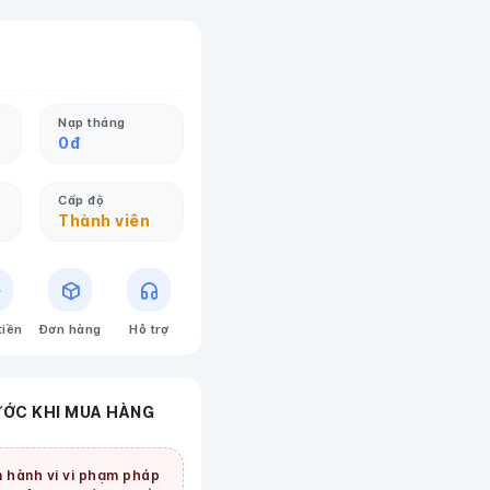
Nạp tháng
0
đ
Cấp độ
Thành viên
tiền
Đơn hàng
Hỗ trợ
ƯỚC KHI MUA HÀNG
 hành vi vi phạm pháp