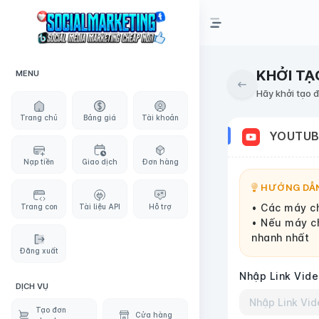
KHỞI TẠ
MENU
Hãy khởi tạo 
Trang chủ
Bảng giá
Tài khoản
YOUTU
Nạp tiền
Giao dịch
Đơn hàng
HƯỚNG DẪN
• Các máy ch
Trang con
Tài liệu API
Hỗ trợ
• Nếu máy ch
nhanh nhất
Đăng xuất
Nhập Link Vide
DỊCH VỤ
Tạo đơn
Cửa hàng