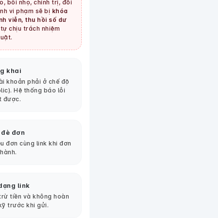
, bôi nhọ, chính trị, đồi
tình vi phạm sẽ bị
khóa
nh viễn, thu hồi số dư
tự chịu trách nhiệm
uật.
g khai
tài khoản phải ở chế độ
lic). Hệ thống báo lỗi
t được.
 đè đơn
u đơn cùng link khi đơn
thành.
dạng link
 trừ tiền và không hoàn
kỹ trước khi gửi.