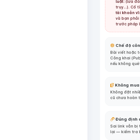
luật:
(lừa đảo
trụy...). Cố 
tài khoản vĩ
và bạn phải 
trước pháp l
Chế độ côn
Bài viết hoặc 
Công khai (Pub
nếu không qué
Không mua
Không đặt nhiề
cũ chưa hoàn 
Đúng định 
Sai link vẫn bị
lại — kiểm tra 