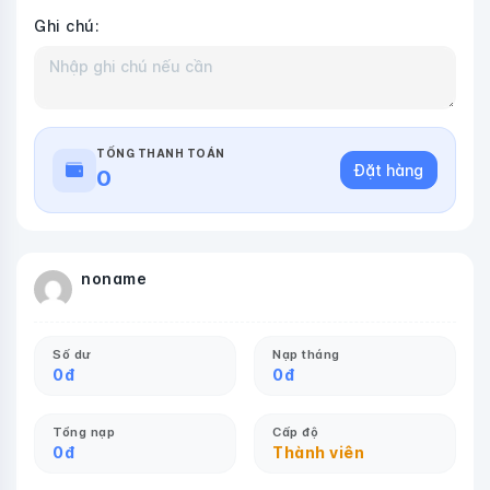
Ghi chú:
TỔNG THANH TOÁN
Đặt hàng
0
noname
Số dư
Nạp tháng
0
đ
0
đ
Tổng nạp
Cấp độ
0
đ
Thành viên