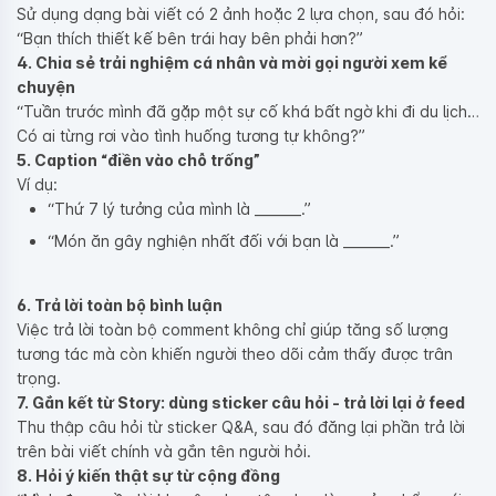
Sử dụng dạng bài viết có 2 ảnh hoặc 2 lựa chọn, sau đó hỏi:
“Bạn thích thiết kế bên trái hay bên phải hơn?”
4. Chia sẻ trải nghiệm cá nhân và mời gọi người xem kể
chuyện
“Tuần trước mình đã gặp một sự cố khá bất ngờ khi đi du lịch…
Có ai từng rơi vào tình huống tương tự không?”
5. Caption “điền vào chỗ trống”
Ví dụ:
“Thứ 7 lý tưởng của mình là _______.”
“Món ăn gây nghiện nhất đối với bạn là _______.”
6. Trả lời toàn bộ bình luận
Việc trả lời toàn bộ comment không chỉ giúp tăng số lượng
tương tác mà còn khiến người theo dõi cảm thấy được trân
trọng.
7. Gắn kết từ Story: dùng sticker câu hỏi - trả lời lại ở feed
Thu thập câu hỏi từ sticker Q&A, sau đó đăng lại phần trả lời
trên bài viết chính và gắn tên người hỏi.
8. Hỏi ý kiến thật sự từ cộng đồng