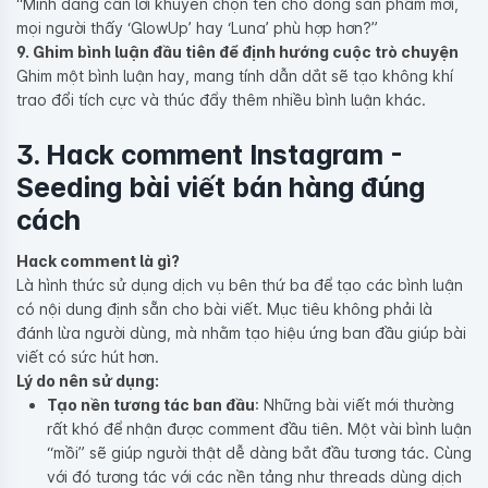
“Mình đang cần lời khuyên chọn tên cho dòng sản phẩm mới,
mọi người thấy ‘GlowUp’ hay ‘Luna’ phù hợp hơn?”
9. Ghim bình luận đầu tiên để định hướng cuộc trò chuyện
Ghim một bình luận hay, mang tính dẫn dắt sẽ tạo không khí
trao đổi tích cực và thúc đẩy thêm nhiều bình luận khác.
3. Hack comment Instagram -
Seeding bài viết bán hàng đúng
cách
Hack comment là gì?
Là hình thức sử dụng dịch vụ bên thứ ba để tạo các bình luận
có nội dung định sẵn cho bài viết. Mục tiêu không phải là
đánh lừa người dùng, mà nhằm tạo hiệu ứng ban đầu giúp bài
viết có sức hút hơn.
Lý do nên sử dụng:
Tạo nền tương tác ban đầu
: Những bài viết mới thường
rất khó để nhận được comment đầu tiên. Một vài bình luận
“mồi” sẽ giúp người thật dễ dàng bắt đầu tương tác. Cùng
với đó tương tác với các nền tảng như threads dùng dịch