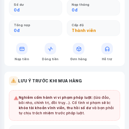
Số dư
Nạp tháng
0
đ
0
đ
Tổng nạp
Cấp độ
0
đ
Thành viên
Nạp tiền
Dòng tiền
Đơn hàng
Hỗ trợ
LƯU Ý TRƯỚC KHI MUA HÀNG
Nghiêm cấm hành vi vi phạm pháp luật:
(lừa đảo,
bôi nhọ, chính trị, đồi trụy...). Cố tình vi phạm sẽ bị
khóa tài khoản vĩnh viễn, thu hồi số dư
và bạn phải
tự chịu trách nhiệm trước pháp luật.