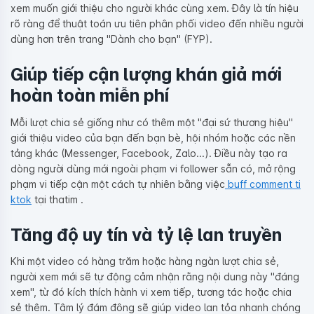
xem muốn giới thiệu cho người khác cùng xem. Đây là tín hiệu
rõ ràng để thuật toán ưu tiên phân phối video đến nhiều người
dùng hơn trên trang "Dành cho bạn" (FYP).
Giúp tiếp cận lượng khán giả mới
hoàn toàn miễn phí
Mỗi lượt chia sẻ giống như có thêm một "đại sứ thương hiệu"
giới thiệu video của bạn đến bạn bè, hội nhóm hoặc các nền
tảng khác (Messenger, Facebook, Zalo...). Điều này tạo ra
dòng người dùng mới ngoài phạm vi follower sẵn có, mở rộng
phạm vi tiếp cận một cách tự nhiên bằng việc
buff comment ti
ktok
tại thatim .
Tăng độ uy tín và tỷ lệ lan truyền
Khi một video có hàng trăm hoặc hàng ngàn lượt chia sẻ,
người xem mới sẽ tự động cảm nhận rằng nội dung này "đáng
xem", từ đó kích thích hành vi xem tiếp, tương tác hoặc chia
sẻ thêm. Tâm lý đám đông sẽ giúp video lan tỏa nhanh chóng