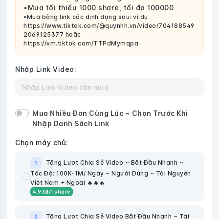
•Mua tối thiểu 1000 share, tối đa 100000
•Mua bằng link các định dạng sau: ví dụ
https://www.tiktok.com/@quynhh.vn/video/704188549
2069125377 hoặc
https://vm.tiktok.com/TTPdMymqpa
Nhập Link Video:
Mua Nhiều Đơn Cùng Lúc ~ Chọn Trước Khi
Nhập Danh Sách Link
Chọn máy chủ:
Tăng Lượt Chia Sẻ Video ~ Bắt Đầu Nhanh ~
1
Tốc Độ: 100K-1M/ Ngày ~ Người Dùng ~ Tài Nguyên
Việt Nam + Ngoại 🔥🔥🔥
4.93
đ
/1 share
Tăng Lượt Chia Sẻ Video Bắt Đầu Nhanh ~ Tài
2