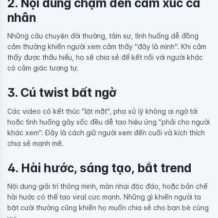
2. Nội dung chạm đến cảm xúc cá
nhân
Những câu chuyện đời thường, tâm sự, tình huống dễ đồng
cảm thường khiến người xem cảm thấy "đây là mình". Khi cảm
thấy được thấu hiểu, họ sẽ chia sẻ để kết nối với người khác
có cảm giác tương tự.
3. Cú twist bất ngờ
Các video có kết thúc "lật mặt", pha xử lý không ai ngờ tới
hoặc tình huống gây sốc đều dễ tạo hiệu ứng "phải cho người
khác xem". Đây là cách giữ người xem đến cuối và kích thích
chia sẻ mạnh mẽ.
4. Hài hước, sáng tạo, bắt trend
Nội dung giải trí thông minh, màn nhại độc đáo, hoặc bản chế
hài hước có thể tạo viral cực mạnh. Những gì khiến người ta
bật cười thường cũng khiến họ muốn chia sẻ cho bạn bè cùng