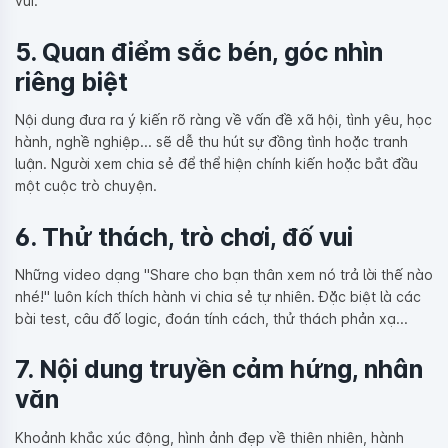
vui.
5. Quan điểm sắc bén, góc nhìn
riêng biệt
Nội dung đưa ra ý kiến rõ ràng về vấn đề xã hội, tình yêu, học
hành, nghề nghiệp... sẽ dễ thu hút sự đồng tình hoặc tranh
luận. Người xem chia sẻ để thể hiện chính kiến hoặc bắt đầu
một cuộc trò chuyện.
6. Thử thách, trò chơi, đố vui
Những video dạng "Share cho bạn thân xem nó trả lời thế nào
nhé!" luôn kích thích hành vi chia sẻ tự nhiên. Đặc biệt là các
bài test, câu đố logic, đoán tính cách, thử thách phản xạ...
7. Nội dung truyền cảm hứng, nhân
văn
Khoảnh khắc xúc động, hình ảnh đẹp về thiên nhiên, hành