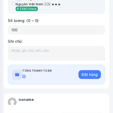
Nguyên Việt Nam 🇻🇳 🔥🔥🔥
8.33
đ
/1 share
Số lượng:
(0 ~ 0)
Ghi chú:
TỔNG THANH TOÁN
Đặt hàng
0
noname