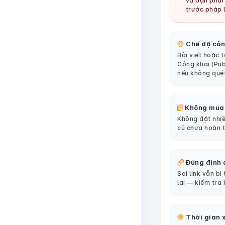
và bạn phải 
trước pháp l
Chế độ côn
Bài viết hoặc 
Công khai (Pub
nếu không qué
Không mua
Không đặt nhiề
cũ chưa hoàn 
Đúng định 
Sai link vẫn bị
lại — kiểm tra 
Thời gian x