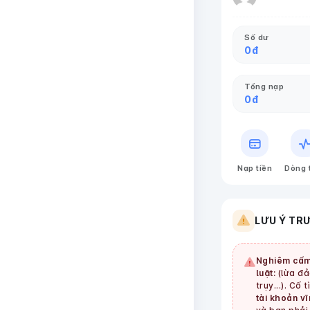
Số dư
0
đ
Tổng nạp
0
đ
Nạp tiền
Dòng 
LƯU Ý TR
Nghiêm cấm
luật:
(lừa đảo
trụy...). Cố 
tài khoản vĩ