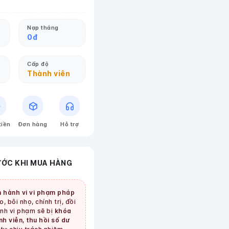
Nạp tháng
0
đ
Cấp độ
Thành viên
tiền
Đơn hàng
Hỗ trợ
ƯỚC KHI MUA HÀNG
 hành vi vi phạm pháp
, bôi nhọ, chính trị, đồi
tình vi phạm sẽ bị
khóa
nh viễn, thu hồi số dư