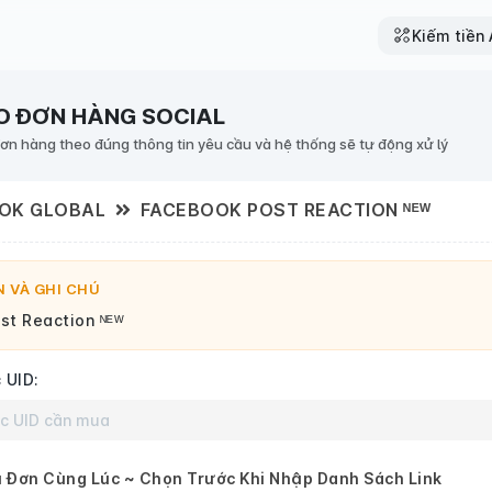
Kiếm tiền A
O ĐƠN HÀNG SOCIAL
đơn hàng theo đúng thông tin yêu cầu và hệ thống sẽ tự động xử lý
OK GLOBAL
FACEBOOK POST REACTION ᴺᴱᵂ
 VÀ GHI CHÚ
st Reaction ᴺᴱᵂ
 UID:
 Đơn Cùng Lúc ~ Chọn Trước Khi Nhập Danh Sách Link