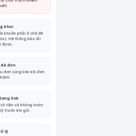
tự chịu trách nhiệm
uật.
g khai
tài khoản phải ở chế độ
lic). Hệ thống báo lỗi
t được.
 đè đơn
u đơn cùng link khi đơn
thành.
dạng link
 trừ tiền và không hoàn
kỹ trước khi gửi.
ử lý