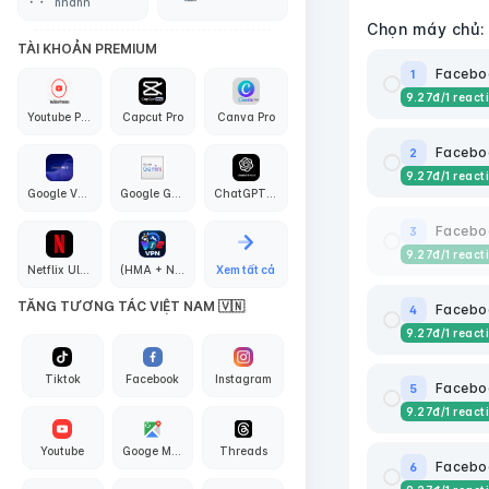
nhanh
Chọn máy chủ:
TÀI KHOẢN PREMIUM
Faceboo
1
9.27
đ
/1 react
Youtube Premium
Capcut Pro
Canva Pro
Faceboo
2
9.27
đ
/1 react
Google VEO3 AI
Google Gemini Pro
ChatGPT PLus + API Codex
Faceboo
3
9.27
đ
/1 react
Netflix Ultra 4K
(HMA + Nord + Proton + Surfshark + Express + PIA) VPN
Xem tất cả
TĂNG TƯƠNG TÁC VIỆT NAM 🇻🇳
Facebo
4
9.27
đ
/1 react
Tiktok
Facebook
Instagram
Faceboo
5
9.27
đ
/1 react
Youtube
Googe Maps
Threads
Faceboo
6