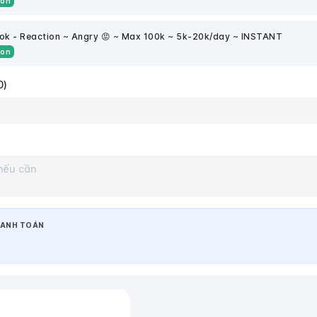
ion
k - Reaction ~ Angry 😡 ~ Max 100k ~ 5k-20k/day ~ INSTANT
ion
0)
ANH TOÁN