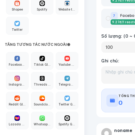
9.27
đ
/1 react
Shopee
Spotify
Website traffic
Faceboo
7
9.27
đ
/1 react
Twitter
Số lượng:
(0 ~ 
TĂNG TƯƠNG TÁC NƯỚC NGOÀI 🌐
Ghi chú:
Facebook Global
Tiktok Global
Youtube Global
Instagram Global
Threads Global
Telegram Global
TỔNG TH
0
Reddit Global
Soundcloud Global
Twitter Global
Lazada Global
Whatsapp Global
Spotify Global
noname