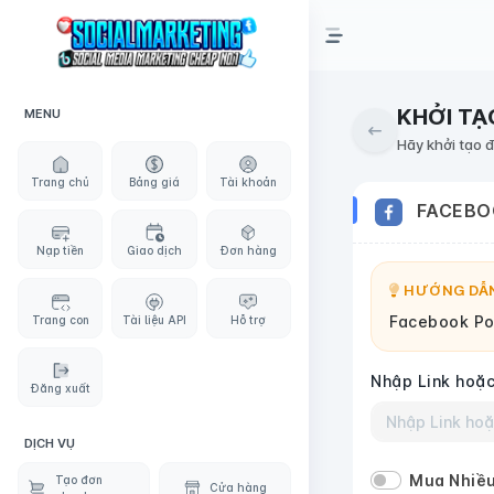
KHỞI TẠ
MENU
Hãy khởi tạo 
Trang chủ
Bảng giá
Tài khoản
FACEBO
Nạp tiền
Giao dịch
Đơn hàng
HƯỚNG DẪN
Facebook Po
Trang con
Tài liệu API
Hỗ trợ
Nhập Link hoặc
Đăng xuất
DỊCH VỤ
Mua Nhiều
Tạo đơn
Cửa hàng