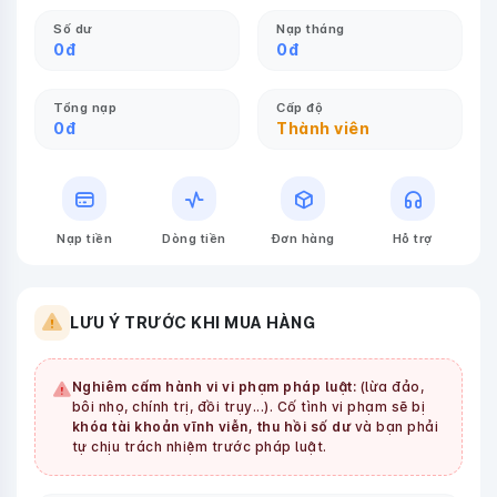
Số dư
Nạp tháng
0
đ
0
đ
Tổng nạp
Cấp độ
0
đ
Thành viên
Nạp tiền
Dòng tiền
Đơn hàng
Hỗ trợ
LƯU Ý TRƯỚC KHI MUA HÀNG
Nghiêm cấm hành vi vi phạm pháp luật:
(lừa đảo,
bôi nhọ, chính trị, đồi trụy...). Cố tình vi phạm sẽ bị
khóa tài khoản vĩnh viễn, thu hồi số dư
và bạn phải
tự chịu trách nhiệm trước pháp luật.