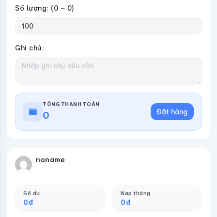
Số lượng:
(0 ~ 0)
Ghi chú:
TỔNG THANH TOÁN
Đặt hàng
0
noname
Số dư
Nạp tháng
0
đ
0
đ