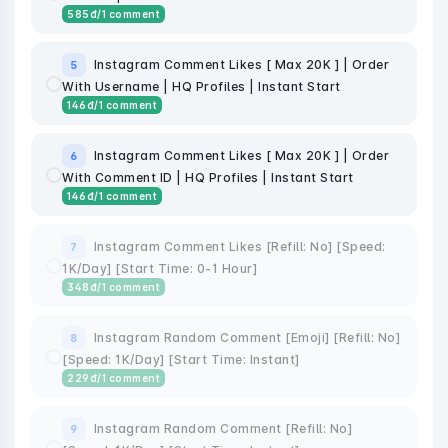
585
đ
/1 comment
Instagram Comment Likes [ Max 20K ] | Order
5
With Username | HQ Profiles | Instant Start
146
đ
/1 comment
Instagram Comment Likes [ Max 20K ] | Order
6
With Comment ID | HQ Profiles | Instant Start
146
đ
/1 comment
Instagram Comment Likes [Refill: No] [Speed:
7
1K/Day] [Start Time: 0-1 Hour]
348
đ
/1 comment
Instagram Random Comment [Emoji] [Refill: No]
8
[Speed: 1K/Day] [Start Time: Instant]
229
đ
/1 comment
Instagram Random Comment [Refill: No]
9