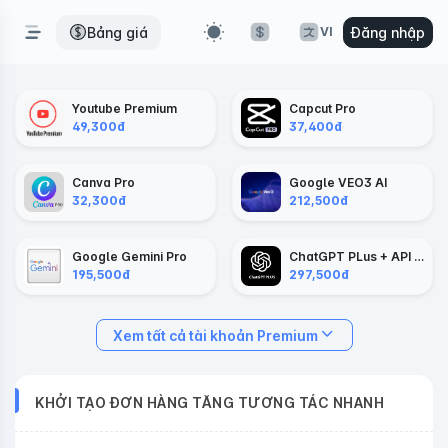
Bảng giá
Đăng nhập
VI
Youtube Premium
Capcut Pro
49,300
đ
37,400
đ
Canva Pro
Google VEO3 AI
32,300
đ
212,500
đ
Google Gemini Pro
ChatGPT PLus + API Codex
195,500
đ
297,500
đ
Xem tất cả tài khoản Premium
KHỞI TẠO ĐƠN HÀNG TĂNG TƯƠNG TÁC NHANH