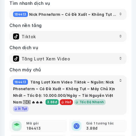
Tìm nhanh dịch vụ
Nick Phonefarm ~ Có Đề Xuất ~ Không Tụt ~ Máy Chủ Xịn Nhất ~ Tốc Độ: 10.000.000/Ngày ~ Tài Nguyên Việt Nam 🇻🇳 🔥🔥🔥
184413
Chọn nền tảng
Tiktok
Chọn dịch vụ
Tăng Lượt Xem Video
Chọn máy chủ
Tăng Lượt Xem Video Tiktok ~ Nguồn: Nick
184413
Phonefarm ~ Có Đề Xuất ~ Không Tụt ~ Máy Chủ Xịn
Nhất ~ Tốc Độ: 10.000.000/Ngày ~ Tài Nguyên Việt
Nam 🇻🇳 🔥🔥🔥
Hot
Tốc Độ Nhanh
3.88
đ
Ít Tụt
Mã gói
Giá 1 tương tác
184413
3.88
đ