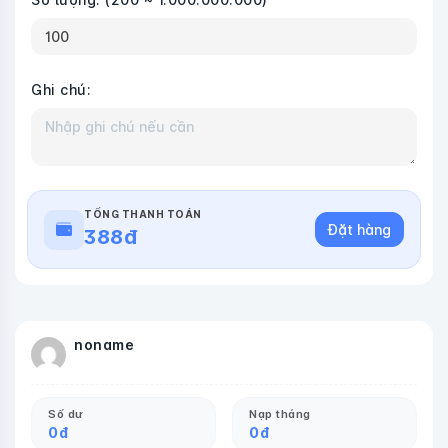
Ghi chú:
TỔNG THANH TOÁN
Đặt hàng
388
đ
noname
Số dư
Nạp tháng
0
đ
0
đ