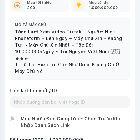
Mua tối thiểu
Mua tối đa
200
1.000.000.000
MÔ TẢ MÁY CHỦ:
Tăng Lượt Xem Video Tiktok ~ Nguồn: Nick
Phonefarm ~ Lên Ngay ~ Máy Chủ Xịn ~ Không
Tụt ~ Máy Chủ Xịn Nhất ~ Tốc Độ:
10.000.000/Ngày ~ Tài Nguyên Việt Nam 🇻🇳
🔥🔥🔥
Tỉ Lệ Tụt Hiện Tại Gần Như Đang Không Có Ở
Máy Chủ Nà
Liên kết bài viết / ID:
Mua Nhiều Đơn Cùng Lúc ~ Chọn Trước Khi
Nhập Danh Sách Link
Số lượng:
(200 ~ 1.000.000.000)