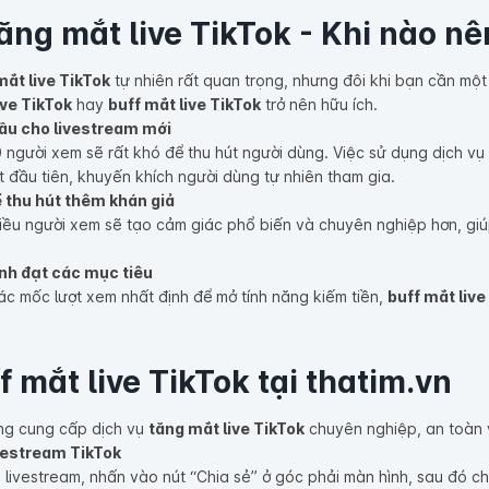
ăng mắt live TikTok - Khi nào n
mắt live TikTok
tự nhiên rất quan trọng, nhưng đôi khi bạn cần một
ve TikTok
hay
buff mắt live TikTok
trở nên hữu ích.
đầu cho livestream mới
 0 người xem sẽ rất khó để thu hút người dùng. Việc sử dụng dịch vụ
 đầu tiên, khuyến khích người dùng tự nhiên tham gia.
ể thu hút thêm khán giả
hiều người xem sẽ tạo cảm giác phổ biến và chuyên nghiệp hơn, giú
nh đạt các mục tiêu
c mốc lượt xem nhất định để mở tính năng kiếm tiền,
buff mắt live
 mắt live TikTok tại thatim.vn
ảng cung cấp dịch vụ
tăng mắt live TikTok
chuyên nghiệp, an toàn 
ivestream TikTok
livestream, nhấn vào nút “Chia sẻ” ở góc phải màn hình, sau đó chọ