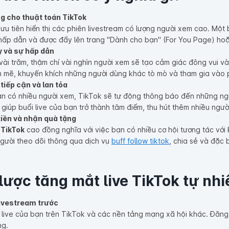
ng cho thuật toán TikTok
ưu tiên hiển thị các phiên livestream có lượng người xem cao. Một b
 hấp dẫn và được đẩy lên trang "Dành cho bạn" (For You Page) hoặ
y và sự hấp dẫn
 vài trăm, thậm chí vài nghìn người xem sẽ tạo cảm giác đông vui v
h mẽ, khuyến khích những người dùng khác tò mò và tham gia vào p
tiếp cận và lan tỏa
bạn có nhiều người xem, TikTok sẽ tự động thông báo đến những ng
iúp buổi live của bạn trở thành tâm điểm, thu hút thêm nhiều ngườ
tiền và nhận quà tặng
 TikTok
cao đồng nghĩa với việc bạn có nhiều cơ hội tương tác với 
người theo dõi thông qua dịch vụ
buff follow tiktok
, chia sẻ và đặc 
lược tăng mắt live TikTok tự nhi
 livestream trước
 live của bạn trên TikTok và các nền tảng mạng xã hội khác. Đăng
ng.