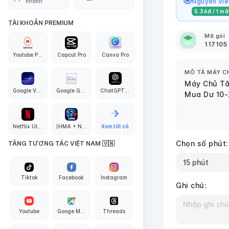
Nguyên Việt
nhanh
5.36đ / 1 mắ
TÀI KHOẢN PREMIUM
Mã gói
117105
Youtube Premium
Capcut Pro
Canva Pro
MÔ TẢ MÁY C
Máy Chủ Tăn
Google VEO3 AI
Google Gemini Pro
ChatGPT PLus + API Codex
Mua Dư 10
Netflix Ultra 4K
(HMA + Nord + Proton + Surfshark + Express + PIA) VPN
Xem tất cả
Chọn số phút:
TĂNG TƯƠNG TÁC VIỆT NAM 🇻🇳
Tiktok
Facebook
Instagram
Ghi chú:
Youtube
Googe Maps
Threads