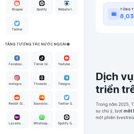
TỔNG T
Shopee
Spotify
Website traffic
8,03
Twitter
TĂNG TƯƠNG TÁC NƯỚC NGOÀI 🌐
Facebook Global
Tiktok Global
Youtube Global
Dịch vụ
Instagram Global
Threads Global
Telegram Global
triển t
Trong năm 2025, Ti
Reddit Global
Soundcloud Global
Twitter Global
sự chú ý, lượt
mắt 
một phiên livestre
Lazada Global
Whatsapp Global
Spotify Global