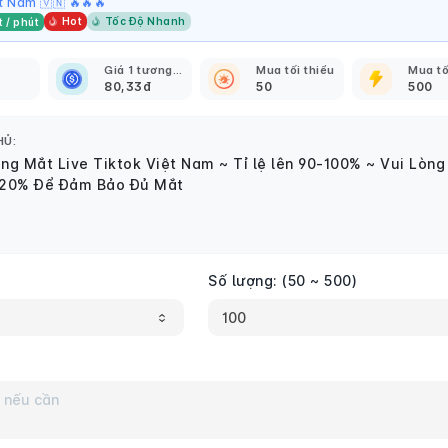
 Nam 🇻🇳 🔥🔥🔥
Hot
Tốc Độ Nhanh
t / phút
Giá 1 tương tác
Mua tối thiểu
Mua tố
80,33
đ
50
500
HỦ:
g Mắt Live Tiktok Việt Nam ~ Tỉ lệ lên 90-100% ~ Vui Lòng
-20% Để Đảm Bảo Đủ Mắt
Số lượng:
(50 ~ 500)