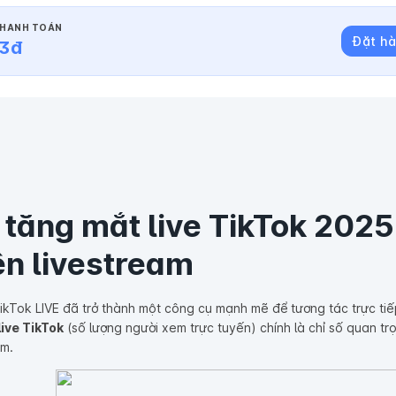
HANH TOÁN
Đặt h
3
đ
 tăng mắt live TikTok 2025
rên livestream
kTok LIVE đã trở thành một công cụ mạnh mẽ để tương tác trực tiế
live TikTok
(số lượng người xem trực tuyến) chính là chỉ số quan t
am.