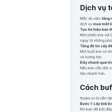
Dịch vụ t
Mặc dù việc
tăng 
dịch vụ
mua mắt li
Tạo tín hiệu ban 
Một phiên live với
ngay từ những phút
Tăng độ tin cậy đ
Một buổi live có n
và tương tác.
Đẩy nhanh quá trì
Nếu bạn cần đạt cá
tiêu nhanh hơn.
Cách buff
thatim.vn là nền t
Bước 1: Lấy link l
Khi bạn đã bắt đầu 