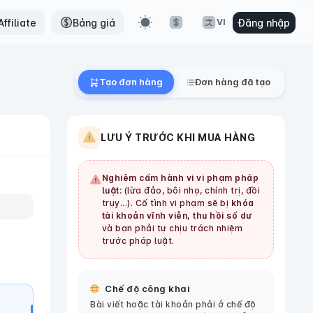
ffiliate
Bảng giá
Đăng nhập
VI
Tạo đơn hàng
Đơn hàng đã tạo
LƯU Ý TRƯỚC KHI MUA HÀNG
Nghiêm cấm hành vi vi phạm pháp
luật:
(lừa đảo, bôi nhọ, chính trị, đồi
trụy...). Cố tình vi phạm sẽ bị
khóa
tài khoản vĩnh viễn, thu hồi số dư
và bạn phải tự chịu trách nhiệm
trước pháp luật.
Chế độ công khai
Bài viết hoặc tài khoản phải ở chế độ