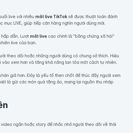
uổi live với nhiều
mắt live TikTok
sẽ được thuật toán đánh
c mục LIVE, giúp tiếp cận hàng nghìn người dùng mới.
à hấp dẫn. Lượt
mắt live
cao chính là "bằng chứng xã hội"
hiên live của bạn.
ười theo dõi hoặc những người dùng có chung sở thích. Hiệu
i vào xem hơn và tăng khả năng lan tỏa một cách tự nhiên.
khán giả hơn. Đây là yếu tố then chốt để thúc đẩy người xem
biệt là gửi các món quà tặng ảo, mang lại nguồn thu nhập
ên
 video ngắn hoặc story để nhắc nhở người theo dõi về thời