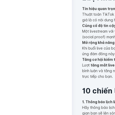
Tín hiệu quan trọ
Thuật toán TikTok 
giá là có nội dung
Củng cố độ tin cậ
Một livestream với
(social proof) mạn
Mở rộng khả năng 
Khi buổi live của 
ứng đám đông này g
Tăng cơ hội kiếm 
Lượt
tăng mắt live
bình luận và tăng 
trực tiếp cho bạn.
10 chiến 
1. Thông báo lịch
Hãy thông báo lịch
gian bạn sẽ lên só