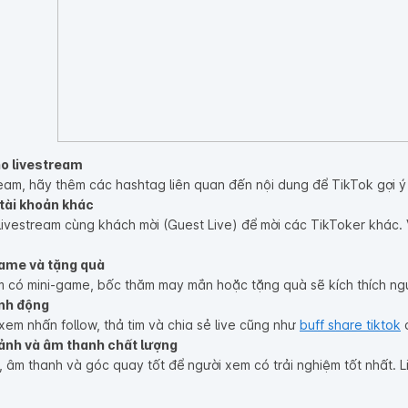
ho livestream
stream, hãy thêm các hashtag liên quan đến nội dung để TikTok gợi 
 tài khoản khác
livestream cùng khách mời (Guest Live) để mời các TikToker khác
game và tặng quà
m có mini-game, bốc thăm may mắn hoặc tặng quà sẽ kích thích ngườ
ành động
xem nhấn follow, thả tim và chia sẻ live cũng như
buff share tiktok
đ
cảnh và âm thanh chất lượng
âm thanh và góc quay tốt để người xem có trải nghiệm tốt nhất. Li