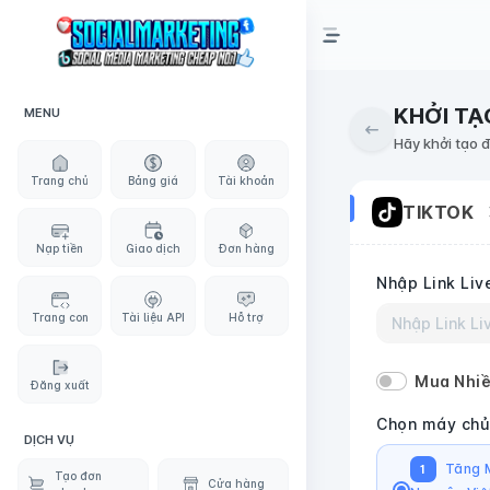
KHỞI TẠ
MENU
Hãy khởi tạo 
Trang chủ
Bảng giá
Tài khoản
TIKTOK
Nạp tiền
Giao dịch
Đơn hàng
Nhập Link Liv
Trang con
Tài liệu API
Hỗ trợ
Mua Nhiề
Đăng xuất
Chọn máy chủ
DỊCH VỤ
Tăng M
1
Tạo đơn
Cửa hàng