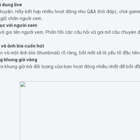
 dung live
chuyện. Hãy kết hợp nhiều hoạt động như Q&A (hỏi đáp), chơi game
 giữ chân người xem.
tục với người xem
và gọi tên người xem. Phản hồi các câu hỏi và gợi mở câu chuyện để 
 và ảnh bìa cuốn hút
n và một ảnh bìa (thumbnail) rõ ràng, bắt mắt sẽ là yếu tố đầu tiê
g khung giờ vàng
ra khung giờ mà đối tượng của bạn hoạt động nhiều nhất để bắt đầ