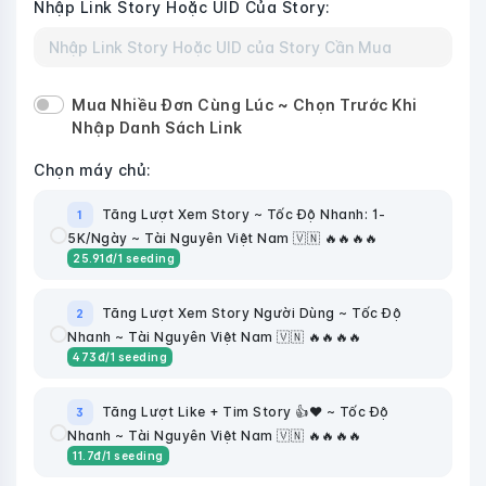
Nhập Link Story Hoặc UID Của Story:
Mua Nhiều Đơn Cùng Lúc ~ Chọn Trước Khi
Nhập Danh Sách Link
Chọn máy chủ:
Tăng Lượt Xem Story ~ Tốc Độ Nhanh: 1-
1
5K/Ngày ~ Tài Nguyên Việt Nam 🇻🇳 🔥🔥🔥🔥
25.91
đ
/1 seeding
Tăng Lượt Xem Story Người Dùng ~ Tốc Độ
2
Nhanh ~ Tài Nguyên Việt Nam 🇻🇳 🔥🔥🔥🔥
473
đ
/1 seeding
Tăng Lượt Like + Tim Story 👍❤️ ~ Tốc Độ
3
Nhanh ~ Tài Nguyên Việt Nam 🇻🇳 🔥🔥🔥🔥
11.7
đ
/1 seeding