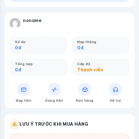
noname
Số dư
Nạp tháng
0
đ
0
đ
Tổng nạp
Cấp độ
0
đ
Thành viên
Nạp tiền
Dòng tiền
Đơn hàng
Hỗ trợ
LƯU Ý TRƯỚC KHI MUA HÀNG