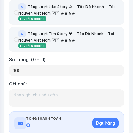
Tăng Lượt Like Story 👍 ~ Tốc Độ Nhanh ~ Tài
4
Nguyên Việt Nam 🇻🇳 🔥🔥🔥🔥
11.7
đ
/1 seeding
Tăng Lượt Tim Story ❤️ ~ Tốc Độ Nhanh ~ Tài
5
Nguyên Việt Nam 🇻🇳 🔥🔥🔥🔥
11.7
đ
/1 seeding
Số lượng:
(0 ~ 0)
Ghi chú:
TỔNG THANH TOÁN
Đặt hàng
0