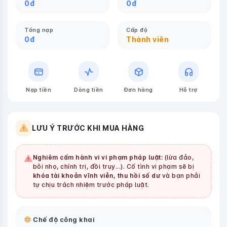
0
đ
0
đ
Tổng nạp
Cấp độ
0
đ
Thành viên
Nạp tiền
Dòng tiền
Đơn hàng
Hỗ trợ
LƯU Ý TRƯỚC KHI MUA HÀNG
Nghiêm cấm hành vi vi phạm pháp luật:
(lừa đảo,
bôi nhọ, chính trị, đồi trụy...). Cố tình vi phạm sẽ bị
khóa tài khoản vĩnh viễn, thu hồi số dư
và bạn phải
tự chịu trách nhiệm trước pháp luật.
Chế độ công khai