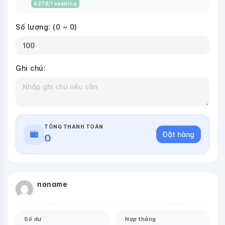
627
đ
/1 seeding
Số lượng:
(0 ~ 0)
Ghi chú:
TỔNG THANH TOÁN
Đặt hàng
0
noname
Số dư
Nạp tháng