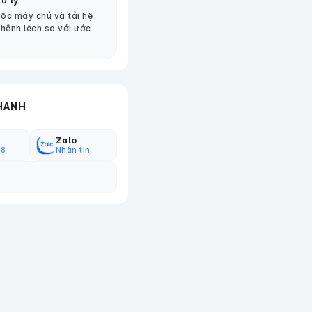
ử lý
ộc máy chủ và tải hệ
chênh lệch so với ước
HANH
Zalo
18
Nhắn tin