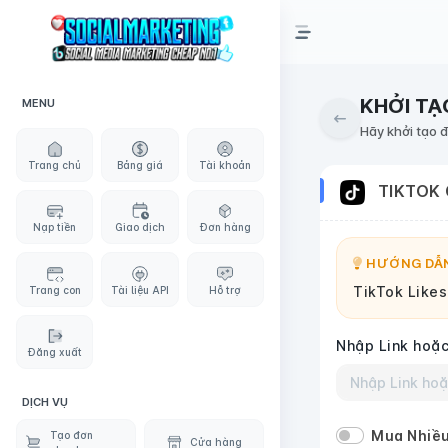
KHỞI TẠ
MENU
Hãy khởi tạo 
Trang chủ
Bảng giá
Tài khoản
TIKTOK
Nạp tiền
Giao dịch
Đơn hàng
HƯỚNG DẪN
TikTok Likes
Trang con
Tài liệu API
Hỗ trợ
Nhập Link hoặc
Đăng xuất
DỊCH VỤ
Mua Nhiều
Tạo đơn
Cửa hàng