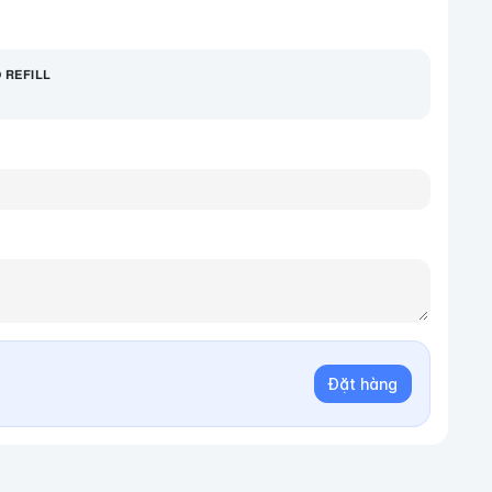
𝗙𝗜𝗟𝗟
Đặt hàng