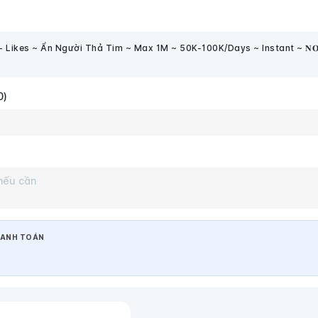
 Likes ~ Ẩn Người Thả Tim ~ Max 1M ~ 50K-100K/Days ~ Instant ~ 𝐍𝐎 𝗥𝗘
0)
ANH TOÁN