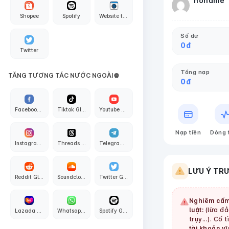
noname
Shopee
Spotify
Website traffic
Số dư
0
đ
Twitter
Tổng nạp
TĂNG TƯƠNG TÁC NƯỚC NGOÀI 🌐
0
đ
Facebook Global
Tiktok Global
Youtube Global
Nạp tiền
Dòng 
Instagram Global
Threads Global
Telegram Global
LƯU Ý TR
Reddit Global
Soundcloud Global
Twitter Global
Nghiêm cấm
luật:
(lừa đảo
Lazada Global
Whatsapp Global
Spotify Global
trụy...). Cố 
tài khoản vĩ