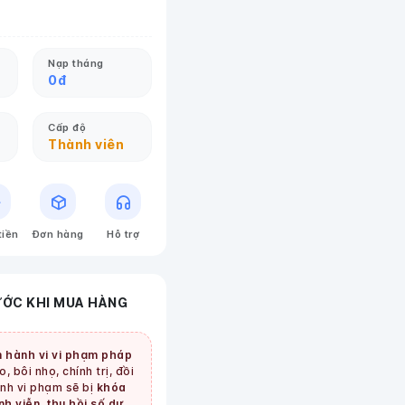
Nạp tháng
0
đ
Cấp độ
Thành viên
tiền
Đơn hàng
Hỗ trợ
ƯỚC KHI MUA HÀNG
 hành vi vi phạm pháp
, bôi nhọ, chính trị, đồi
tình vi phạm sẽ bị
khóa
nh viễn, thu hồi số dư