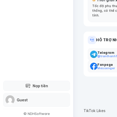
Thời gian x
Tốc độ phụ thu
thống, có thể 
tính.
HỖ TRỢ N
Telegram
@tranthanh
Fanpage
Messenger
Nạp tiền
Guest
TikTok Likes
© NDHSoftware