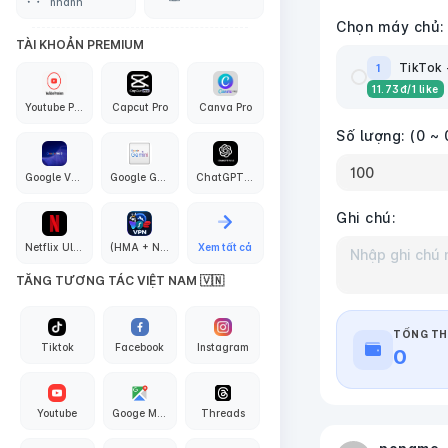
nhanh
Chọn máy chủ:
TÀI KHOẢN PREMIUM
TikTok -
1
11.73
đ
/1 like
Youtube Premium
Capcut Pro
Canva Pro
Số lượng:
(0 ~ 
Google VEO3 AI
Google Gemini Pro
ChatGPT PLus + API Codex
Ghi chú:
Netflix Ultra 4K
(HMA + Nord + Proton + Surfshark + PIA) VPN
Xem tất cả
TĂNG TƯƠNG TÁC VIỆT NAM 🇻🇳
TỔNG TH
Tiktok
Facebook
Instagram
0
Youtube
Googe Maps
Threads