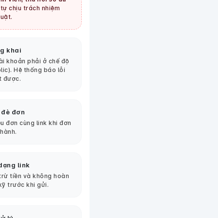
tự chịu trách nhiệm
uật.
g khai
tài khoản phải ở chế độ
lic). Hệ thống báo lỗi
t được.
 đè đơn
u đơn cùng link khi đơn
thành.
dạng link
 trừ tiền và không hoàn
kỹ trước khi gửi.