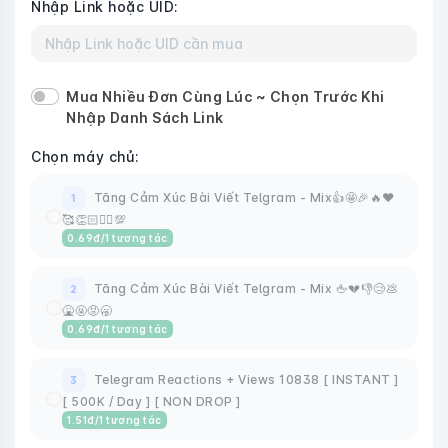
Nhập Link hoặc UID:
Mua Nhiều Đơn Cùng Lúc ~ Chọn Trước Khi
Nhập Danh Sách Link
Chọn máy chủ:
Tăng Cảm Xúc Bài Viết Telgram - Mix👍🤩🎉🔥❤️
1
🥰👏🏻❤️‍🔥💯
0.69
đ
/1 tương tác
Tăng Cảm Xúc Bài Viết Telgram - Mix 🖕💔👎😢💩
2
🤮🤬😡🥱
0.69
đ
/1 tương tác
Telegram Reactions + Views 10838 [ INSTANT ]
3
[ 500K / Day ] [ NON DROP ]
1.51
đ
/1 tương tác