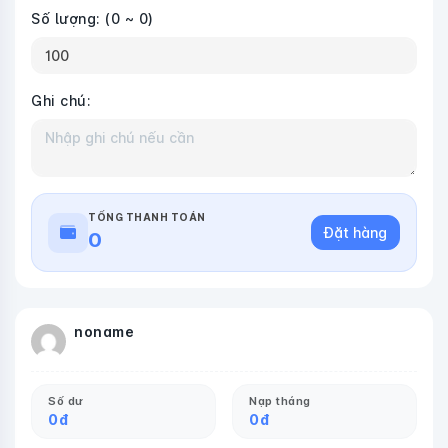
Số lượng:
(0 ~ 0)
Ghi chú:
TỔNG THANH TOÁN
Đặt hàng
0
noname
Số dư
Nạp tháng
0
đ
0
đ