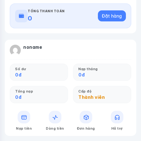
TỔNG THANH TOÁN
Đặt hàng
0
noname
Số dư
Nạp tháng
0
đ
0
đ
Tổng nạp
Cấp độ
0
đ
Thành viên
Nạp tiền
Dòng tiền
Đơn hàng
Hỗ trợ