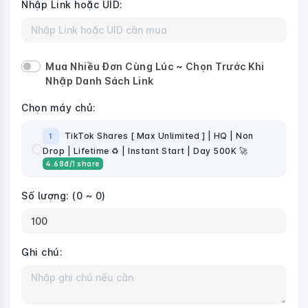
Nhập Link hoặc UID:
Mua Nhiều Đơn Cùng Lúc ~ Chọn Trước Khi
Nhập Danh Sách Link
Chọn máy chủ:
TikTok Shares [ Max Unlimited ] | HQ | Non
1
Drop | Lifetime ♻️ | Instant Start | Day 500K 🚀
4.68
đ
/1 share
Số lượng:
(0 ~ 0)
Ghi chú: