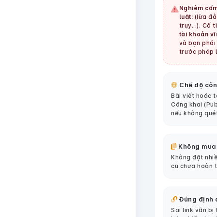
Nghiêm cấm
luật:
(lừa đảo
trụy...). Cố 
tài khoản vĩ
và bạn phải 
trước pháp l
Chế độ côn
Bài viết hoặc 
Công khai (Pub
nếu không qué
Không mua
Không đặt nhiề
cũ chưa hoàn 
Đúng định 
Sai link vẫn bị