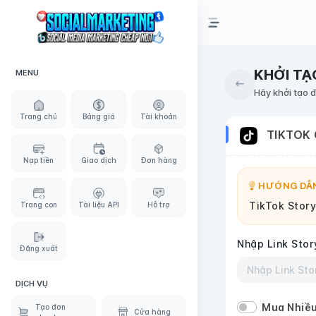
KHỞI TẠ
MENU
Hãy khởi tạo 
Trang chủ
Bảng giá
Tài khoản
TIKTOK
Nạp tiền
Giao dịch
Đơn hàng
HƯỚNG DẪN
TikTok Story
Trang con
Tài liệu API
Hỗ trợ
Nhập Link Stor
Đăng xuất
DỊCH VỤ
Mua Nhiều
Tạo đơn
Cửa hàng