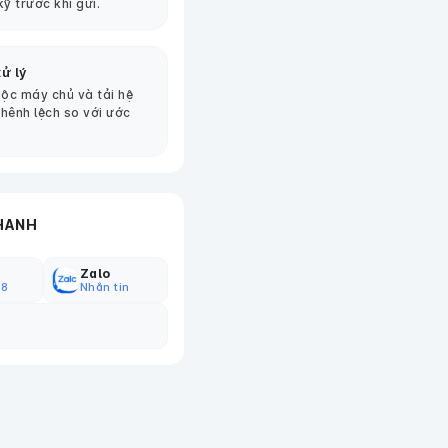
kỹ trước khi gửi.
ử lý
ộc máy chủ và tải hệ
chênh lệch so với ước
HANH
Zalo
18
Nhắn tin