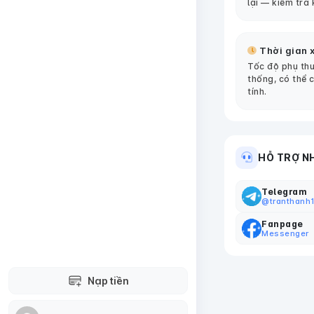
lại — kiểm tra 
Thời gian x
Tốc độ phụ thu
thống, có thể 
tính.
HỖ TRỢ N
Telegram
@tranthanh
Fanpage
Messenger
Nạp tiền