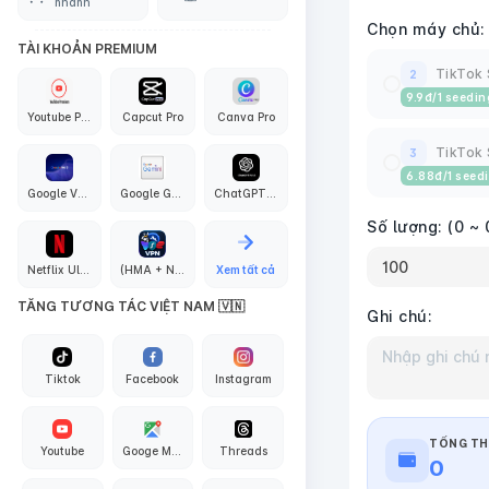
nhanh
Chọn máy chủ:
TÀI KHOẢN PREMIUM
TikTok 
2
9.9
đ
/1 seedin
Youtube Premium
Capcut Pro
Canva Pro
TikTok 
3
6.88
đ
/1 seed
Google VEO3 AI
Google Gemini Pro
ChatGPT PLus + API Codex
Số lượng:
(0 ~ 
Netflix Ultra 4K
(HMA + Nord + Proton + Surfshark + Express + PIA) VPN
Xem tất cả
TĂNG TƯƠNG TÁC VIỆT NAM 🇻🇳
Ghi chú:
Tiktok
Facebook
Instagram
TỔNG TH
Youtube
Googe Maps
Threads
0