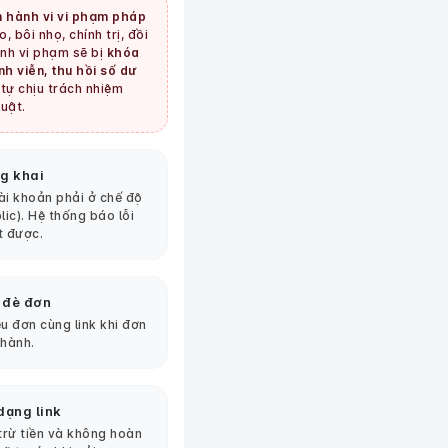
 hành vi vi phạm pháp
, bôi nhọ, chính trị, đồi
tình vi phạm sẽ bị
khóa
nh viễn, thu hồi số dư
tự chịu trách nhiệm
uật.
g khai
tài khoản phải ở chế độ
lic). Hệ thống báo lỗi
t được.
 đè đơn
u đơn cùng link khi đơn
thành.
dạng link
 trừ tiền và không hoàn