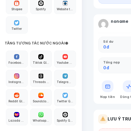
Shopee
Spotify
Website traffic
noname
Twitter
Số dư
TĂNG TƯƠNG TÁC NƯỚC NGOÀI 🌐
0
đ
Tổng nạp
Facebook Global
Tiktok Global
Youtube Global
0
đ
Instagram Global
Threads Global
Telegram Global
Nạp tiền
Dòng 
Reddit Global
Soundcloud Global
Twitter Global
LƯU Ý TR
Lazada Global
Whatsapp Global
Spotify Global