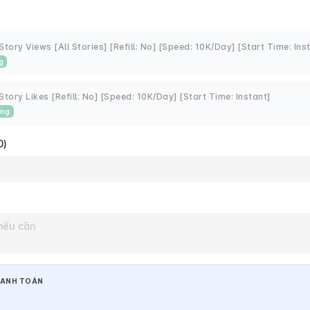
Story Views [All Stories] [Refill: No] [Speed: 10K/Day] [Start Time: Ins
g
Story Likes [Refill: No] [Speed: 10K/Day] [Start Time: Instant]
ing
0)
ANH TOÁN