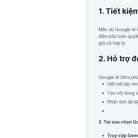
1. Tiết kiệ
Mặc dù Google AI U
đảm bảo bản quyền 
giá cả hợp lý.
2. Hỗ trợ 
Google AI Ultra ph
Viết mã lập trì
Tạo nội dung s
Phân tích dữ li
3. Tại sao chọn Go
Truy cập Gemi