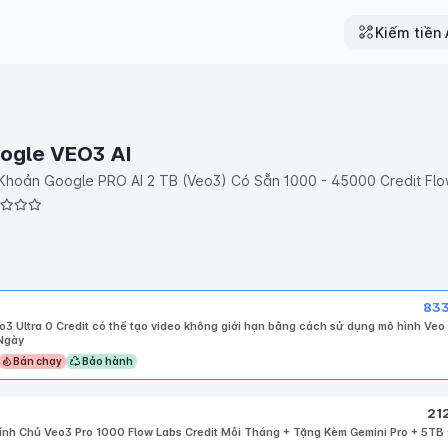
Kiếm tiền A
ogle VEO3 AI
 Khoản Google PRO AI 2 TB (Veo3) Có Sẵn 1000 - 45000 Credit Fl
83
o3 Ultra 0 Credit có thể tạo video không giới hạn bằng cách sử dụng mô hình Veo 
Ngày
Bán chạy
Bảo hành
21
nh Chủ Veo3 Pro 1000 Flow Labs Credit Mỗi Tháng + Tặng Kèm Gemini Pro + 5TB