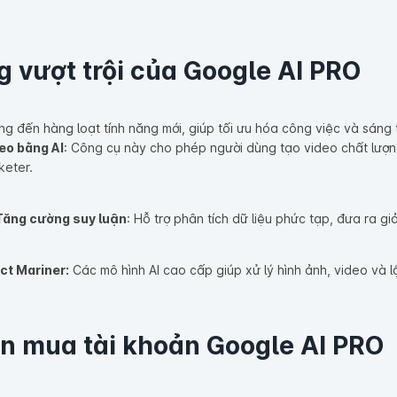
g vượt trội của Google AI PRO
ng đến hàng loạt tính năng mới, giúp tối ưu hóa công việc và sáng 
deo bằng AI
: Công cụ này cho phép người dùng tạo video chất lượn
keter.
Tăng cường suy luận
: Hỗ trợ phân tích dữ liệu phức tạp, đưa ra g
ct Mariner:
Các mô hình AI cao cấp giúp xử lý hình ảnh, video và l
ên mua tài khoản Google AI PRO