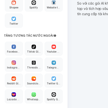
So với các gói AI 
Shopee
Spotify
Website traffic
tạp và tích hợp sâ
tín cung cấp tài kh
Twitter
TĂNG TƯƠNG TÁC NƯỚC NGOÀI 🌐
Facebook Global
Tiktok Global
Youtube Global
Instagram Global
Threads Global
Telegram Global
Reddit Global
Soundcloud Global
Twitter Global
Lazada Global
Whatsapp Global
Spotify Global