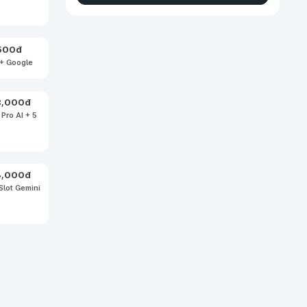
500
đ
 + Google
8,000
đ
Pro AI + 5
3,000
đ
lot Gemini