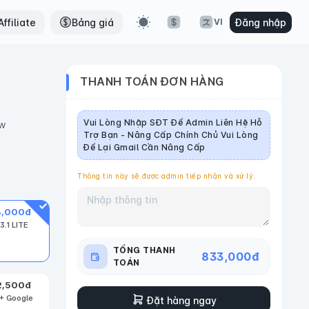
ffiliate
Bảng giá
Đăng nhập
VI
THANH TOÁN ĐƠN HÀNG
Vui Lòng Nhập SĐT Để Admin Liên Hệ Hỗ
ow
Trợ Bạn - Nâng Cấp Chính Chủ Vui Lòng
Để Lại Gmail Cần Nâng Cấp
Thông tin này sẽ được admin tiếp nhận và xử lý.
3,000
đ
3.1 LITE
TỔNG THANH
833,000
đ
TOÁN
2,500
đ
 + Google
Đặt hàng ngay