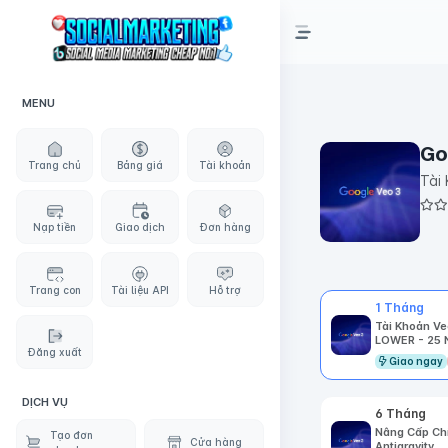
MENU
Go
Trang chủ
Bảng giá
Tài khoản
Tài
Nạp tiền
Giao dịch
Đơn hàng
Trang con
Tài liệu API
Hỗ trợ
1 Tháng
Tài Khoản Ve
LOWER - 25 
Đăng xuất
Giao ngay
DỊCH VỤ
6 Tháng
Nâng Cấp Chí
Tạo đơn
Cửa hàng
Antigravity