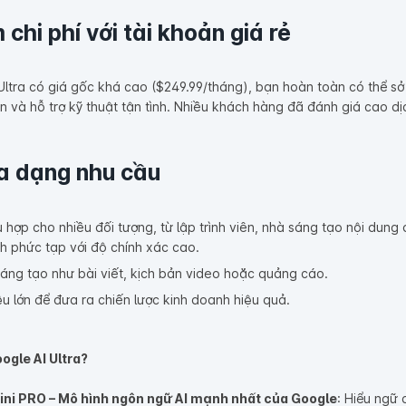
m chi phí với tài khoản giá rẻ
ltra có giá gốc khá cao ($249.99/tháng), bạn hoàn toàn có thể sở 
và hỗ trợ kỹ thuật tận tình. Nhiều khách hàng đã đánh giá cao dịch
đa dạng nhu cầu
ù hợp cho nhiều đối tượng, từ lập trình viên, nhà sáng tạo nội dun
nh phức tạp với độ chính xác cao.
áng tạo như bài viết, kịch bản video hoặc quảng cáo.
ệu lớn để đưa ra chiến lược kinh doanh hiệu quả.
ogle AI Ultra?
ni PRO – Mô hình ngôn ngữ AI mạnh nhất của Google
: Hiểu ngữ 