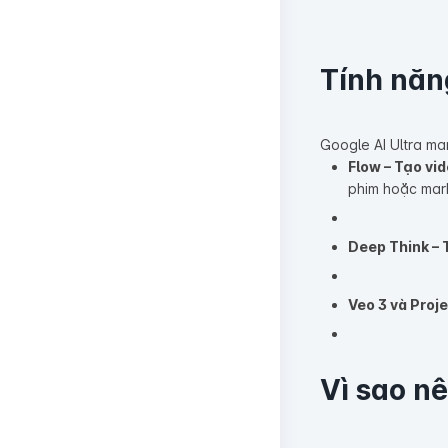
Tính năn
Google AI Ultra ma
Flow – Tạo vi
phim hoặc mar
Deep Think – 
Veo 3 và Proje
Vì sao n