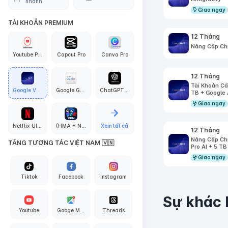
nhanh
Giao ngay
TÀI KHOẢN PREMIUM
12 Tháng
Nâng Cấp Chí
Youtube Premium
Capcut Pro
Canva Pro
12 Tháng
Tài Khoản Cấ
Google VEO3 AI
Google Gemini Pro
ChatGPT PLus + API Codex
TB + Google 
Giao ngay
Netflix Ultra 4K
(HMA + Nord + Proton + Surfshark + Express + PIA) VPN
Xem tất cả
12 Tháng
Nâng Cấp Chí
TĂNG TƯƠNG TÁC VIỆT NAM 🇻🇳
Pro AI + 5 TB
Giao ngay
Tiktok
Facebook
Instagram
Sự khác 
Youtube
Googe Maps
Threads