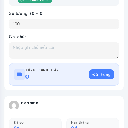
5,066,000
đ
/1 video
Số lượng:
(0 ~ 0)
Ghi chú:
TỔNG THANH TOÁN
Đặt hàng
0
noname
Số dư
Nạp tháng
0
đ
0
đ