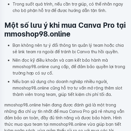
Trong suốt quá trình, nếu cần trợ giúp, có thể nhắn ngay
cho bộ phận hỗ trợ để được hướng dẫn tận tình.
Một số lưu ý khi mua Canva Pro tại
mmoshop98.online
Bạn không nên tự ý đổi thông tin quản lý team hoặc chia
sẻ link team ra ngoài để tránh bị Canva thu hồi quyền.
Nên đọc kỹ điều khoản và cam kết bảo hành mà
mmoshop98.online cung cấp, để đảm bảo quyền lợi trong
trường hợp có sự cố.
Nếu bạn sử dụng cho doanh nghiệp nhiều người,
mmoshop98.online cũng hỗ trợ tư vấn mở rộng thêm slot
thành viên trong team, giúp tiết kiệm chi phí tối đa.
mmoshop98.online hiện đang được đánh giá là một trong
những địa chỉ uy tín nhất để mua Canva Pro giá rẻ nhưng vẫn
đảm bảo an toàn, đầy đủ tính năng và được bảo hành. Hình
thức mua qua team tại mmoshop98.online vừa giúp bạn tiết
kiệm ngân sách, vừa giảm thiểu rủi ro so với mua các tài