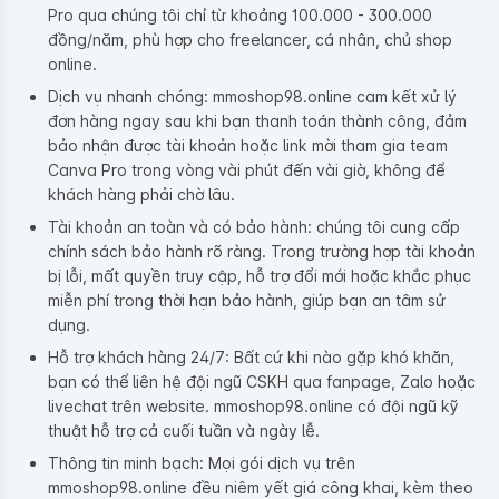
Pro qua chúng tôi chỉ từ khoảng 100.000 - 300.000
đồng/năm, phù hợp cho freelancer, cá nhân, chủ shop
online.
Dịch vụ nhanh chóng: mmoshop98.online cam kết xử lý
đơn hàng ngay sau khi bạn thanh toán thành công, đảm
bảo nhận được tài khoản hoặc link mời tham gia team
Canva Pro trong vòng vài phút đến vài giờ, không để
khách hàng phải chờ lâu.
Tài khoản an toàn và có bảo hành: chúng tôi cung cấp
chính sách bảo hành rõ ràng. Trong trường hợp tài khoản
bị lỗi, mất quyền truy cập, hỗ trợ đổi mới hoặc khắc phục
miễn phí trong thời hạn bảo hành, giúp bạn an tâm sử
dụng.
Hỗ trợ khách hàng 24/7: Bất cứ khi nào gặp khó khăn,
bạn có thể liên hệ đội ngũ CSKH qua fanpage, Zalo hoặc
livechat trên website. mmoshop98.online có đội ngũ kỹ
thuật hỗ trợ cả cuối tuần và ngày lễ.
Thông tin minh bạch: Mọi gói dịch vụ trên
mmoshop98.online đều niêm yết giá công khai, kèm theo