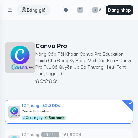
Bảng giá
Đăng nhập
VI
Canva Pro
Nâng Cấp Tài Khoản Canva Pro Education
Chính Chủ Đăng Ký Bằng Mail Của Bạn - Canva
Pro Full Có Quyền Up Bộ Thương Hiệu (Font
Chữ, Logo...)
32,300
đ
12 Tháng
Canva Education
Giao ngay
Bảo hành
161,500
đ
12 Tháng
Hết hàng