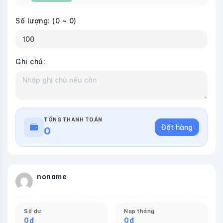
Số lượng:
(0 ~ 0)
Ghi chú:
TỔNG THANH TOÁN
Đặt hàng
0
noname
Số dư
Nạp tháng
0
đ
0
đ