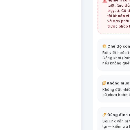
Nghiêm cấm
luật:
(lừa đảo
trụy...). Cố 
tài khoản vĩ
và bạn phải 
trước pháp l
Chế độ côn
Bài viết hoặc 
Công khai (Pub
nếu không qué
Không mua
Không đặt nhiề
cũ chưa hoàn 
Đúng định 
Sai link vẫn bị
lại — kiểm tra 