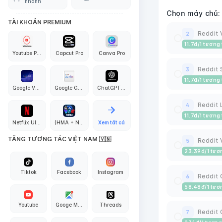
nhanh
Chọn máy chủ:
TÀI KHOẢN PREMIUM
Reddit 
2
11.7
đ
/1 tương
Youtube Premium
Capcut Pro
Canva Pro
Reddit 
3
11.7
đ
/1 tương
Google VEO3 AI
Google Gemini Pro
ChatGPT PLus + API Codex
Reddit 
4
11.7
đ
/1 tương
Netflix Ultra 4K
(HMA + Nord + Proton + Surfshark + PIA) VPN
Xem tất cả
TĂNG TƯƠNG TÁC VIỆT NAM 🇻🇳
Reddit 
5
23.39
đ
/1 tươ
Tiktok
Facebook
Instagram
Reddit 
6
58.48
đ
/1 tươ
Youtube
Googe Maps
Threads
Reddit 
7