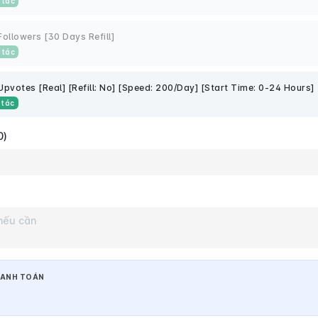
 tác
Followers [30 Days Refill]
 tác
Upvotes [Real] [Refill: No] [Speed: 200/Day] [Start Time: 0-24 Hours]
 tác
0)
ANH TOÁN