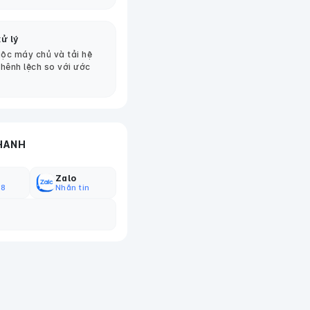
ử lý
ộc máy chủ và tải hệ
chênh lệch so với ước
HANH
Zalo
18
Nhắn tin