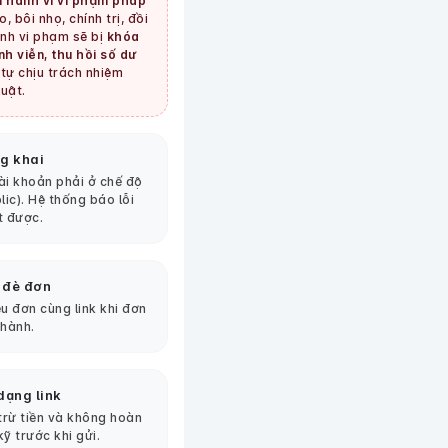
 hành vi vi phạm pháp
, bôi nhọ, chính trị, đồi
tình vi phạm sẽ bị
khóa
nh viễn, thu hồi số dư
tự chịu trách nhiệm
uật.
g khai
tài khoản phải ở chế độ
lic). Hệ thống báo lỗi
t được.
 đè đơn
u đơn cùng link khi đơn
thành.
dạng link
 trừ tiền và không hoàn
kỹ trước khi gửi.