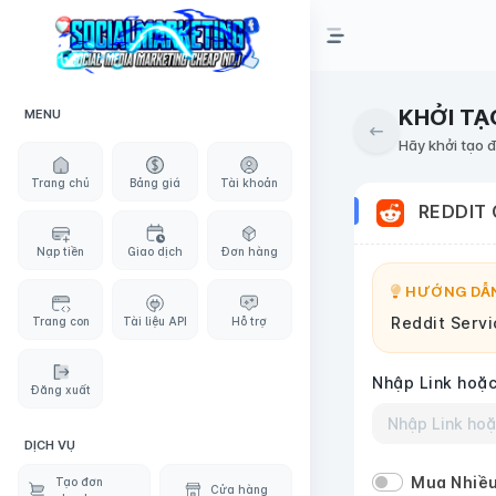
KHỞI TẠ
MENU
Hãy khởi tạo 
Trang chủ
Bảng giá
Tài khoản
REDDIT
Nạp tiền
Giao dịch
Đơn hàng
HƯỚNG DẪN
Reddit Servi
Trang con
Tài liệu API
Hỗ trợ
Nhập Link hoặc
Đăng xuất
DỊCH VỤ
Mua Nhiều
Tạo đơn
Cửa hàng