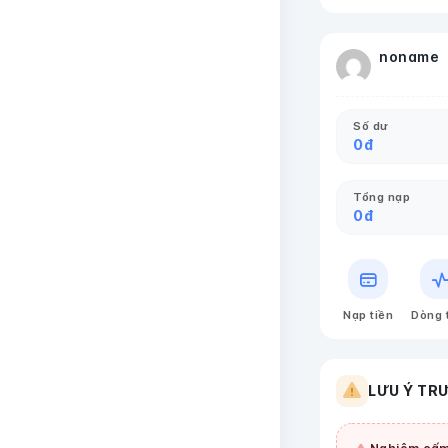
noname
Số dư
0
đ
Tổng nạp
0
đ
Nạp tiền
Dòng 
LƯU Ý TR