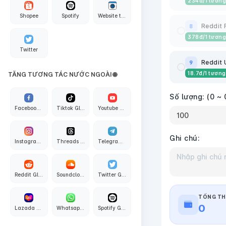
234
đ
/1 tương
Shopee
Spotify
Website traffic
Reddit 
8
378
đ
/1 tương
Twitter
Reddit 
9
18.7
đ
/1 tương
TĂNG TƯƠNG TÁC NƯỚC NGOÀI 🌐
Số lượng:
(0 ~ 
Facebook Global
Tiktok Global
Youtube Global
Ghi chú:
Instagram Global
Threads Global
Telegram Global
Reddit Global
Soundcloud Global
Twitter Global
TỔNG TH
0
Lazada Global
Whatsapp Global
Spotify Global