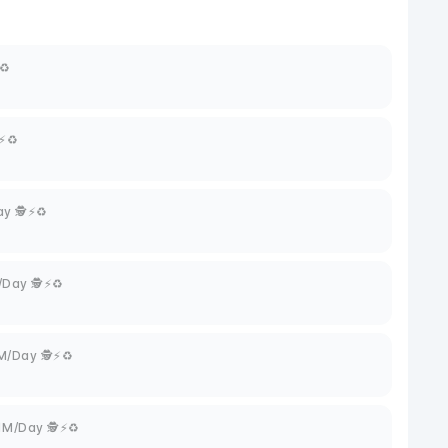
♻️
⚡♻️
ay 🕵⚡♻️
/Day 🕵⚡♻️
1M/Day 🕵⚡♻️
 1M/Day 🕵⚡♻️