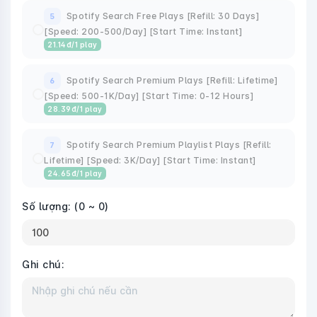
Spotify Search Free Plays [Refill: 30 Days]
5
[Speed: 200-500/Day] [Start Time: Instant]
21.14
đ
/1 play
Spotify Search Premium Plays [Refill: Lifetime]
6
[Speed: 500-1K/Day] [Start Time: 0-12 Hours]
28.39
đ
/1 play
Spotify Search Premium Playlist Plays [Refill:
7
Lifetime] [Speed: 3K/Day] [Start Time: Instant]
24.65
đ
/1 play
Số lượng:
(0 ~ 0)
Ghi chú: