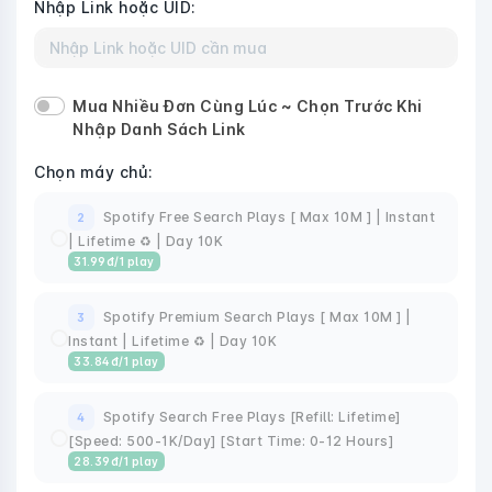
Nhập Link hoặc UID:
Mua Nhiều Đơn Cùng Lúc ~ Chọn Trước Khi
Nhập Danh Sách Link
Chọn máy chủ:
Spotify Free Search Plays [ Max 10M ] | Instant
2
| Lifetime ♻️ | Day 10K
31.99
đ
/1 play
Spotify Premium Search Plays [ Max 10M ] |
3
Instant | Lifetime ♻️ | Day 10K
33.84
đ
/1 play
Spotify Search Free Plays [Refill: Lifetime]
4
[Speed: 500-1K/Day] [Start Time: 0-12 Hours]
28.39
đ
/1 play