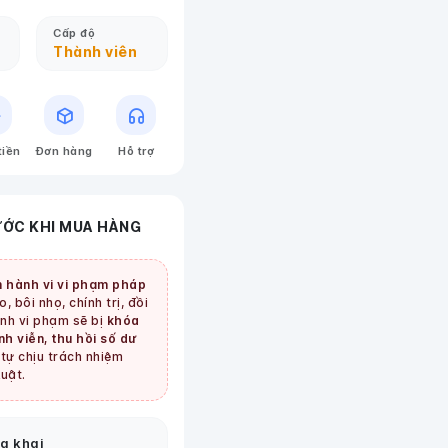
Cấp độ
Thành viên
tiền
Đơn hàng
Hỗ trợ
ƯỚC KHI MUA HÀNG
 hành vi vi phạm pháp
, bôi nhọ, chính trị, đồi
tình vi phạm sẽ bị
khóa
nh viễn, thu hồi số dư
tự chịu trách nhiệm
uật.
g khai