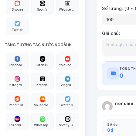
Số lượng:
(0 ~ 
Shopee
Spotify
Website traffic
Twitter
Ghi chú:
TĂNG TƯƠNG TÁC NƯỚC NGOÀI 🌐
Facebook Global
Tiktok Global
Youtube Global
TỔNG TH
0
Instagram Global
Threads Global
Telegram Global
noname
Reddit Global
Soundcloud Global
Twitter Global
Số dư
Lazada Global
Whatsapp Global
Spotify Global
0
đ