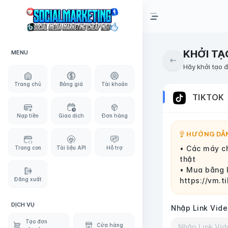
KHỞI TẠ
MENU
Hãy khởi tạo 
Trang chủ
Bảng giá
Tài khoản
TIKTOK
Nạp tiền
Giao dịch
Đơn hàng
HƯỚNG DẪN
• Các máy ch
Trang con
Tài liệu API
Hỗ trợ
thật
• Mua bằng 
Đăng xuất
https://vm.
DỊCH VỤ
Nhập Link Vide
Tạo đơn
Cửa hàng