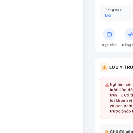
Tổng nạp
0
đ
Nạp tiền
Dòng 
LƯU Ý TR
Nghiêm cấm
luật:
(lừa đảo
trụy...). Cố 
tài khoản vĩ
và bạn phải 
trước pháp l
Chế độ côn