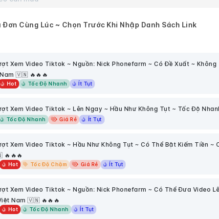
 Đơn Cùng Lúc ~ Chọn Trước Khi Nhập Danh Sách Link
ợt Xem Video Tiktok ~ Nguồn: Nick Phonefarm ~ Có Đề Xuất ~ Không 
Nam 🇻🇳 🔥🔥🔥
Hot
Tốc Độ Nhanh
Ít Tụt
ợt Xem Video Tiktok ~ Lên Ngay ~ Hầu Như Không Tụt ~ Tốc Độ Nhanh
Tốc Độ Nhanh
Giá Rẻ
Ít Tụt
ợt Xem Video Tiktok ~ Hầu Như Không Tụt ~ Có Thể Bật Kiếm Tiền ~ 
 🔥🔥🔥
Hot
Tốc Độ Chậm
Giá Rẻ
Ít Tụt
ợt Xem Video Tiktok ~ Nguồn: Nick Phonefarm ~ Có Thể Đưa Video Lê
iệt Nam 🇻🇳 🔥🔥🔥
Hot
Tốc Độ Nhanh
Ít Tụt