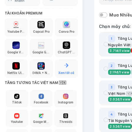
nhanh
TÀI KHOẢN PREMIUM
Mua Nhiều
Chọn máy chủ:
Youtube Premium
Capcut Pro
Canva Pro
Tăng Lư
1
Nguyên Việt 
3.71
đ
/1 view
Google VEO3 AI
Google Gemini Pro
ChatGPT PLus + API Codex
Tăng Lư
2
2.19
đ
/1 view
Netflix Ultra 4K
(HMA + Nord + Proton + Surfshark + Express + PIA) VPN
Xem tất cả
TĂNG TƯƠNG TÁC VIỆT NAM 🇻🇳
Tăng Lư
3
Việt Nam 🇻
2.02
đ
/1 view
Tiktok
Facebook
Instagram
Tăng Lư
4
Tài Nguyên V
Youtube
Googe Maps
Threads
2.52
đ
/1 view