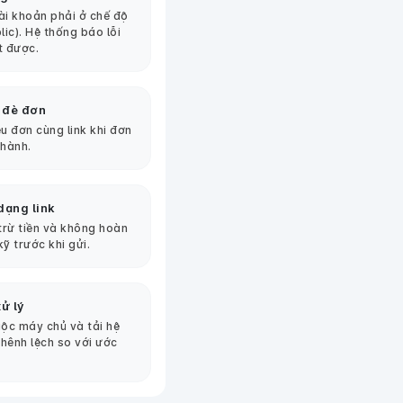
tài khoản phải ở chế độ
lic). Hệ thống báo lỗi
t được.
 đè đơn
u đơn cùng link khi đơn
thành.
dạng link
 trừ tiền và không hoàn
kỹ trước khi gửi.
ử lý
ộc máy chủ và tải hệ
chênh lệch so với ước