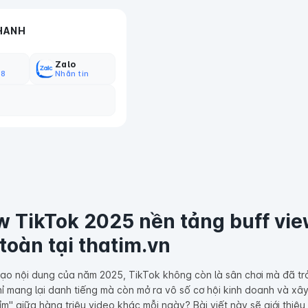
HANH
Zalo
18
Nhắn tin
w TikTok 2025 nền tảng buff view
 toàn tại thatim.vn
tạo nội dung của năm 2025, TikTok không còn là sân chơi mà đã tr
hỉ mang lại danh tiếng mà còn mở ra vô số cơ hội kinh doanh và xâ
ỉm" giữa hàng triệu video khác mỗi ngày? Bài viết này sẽ giới thiệu