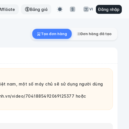
ffiliate
Bảng giá
Đăng nhập
VI
Tạo đơn hàng
Đơn hàng đã tạo
việt nam, một số máy chủ sẽ sử dụng người dùng
ynhh.vn/video/7041885492069125377 hoặc