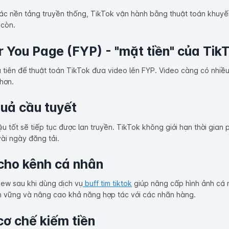
c nền tảng truyền thống, TikTok vận hành bằng thuật toán khuyến k
 còn.
r You Page (FYP) - "mặt tiền" của Tik
ầu tiên để thuật toán TikTok đưa video lên FYP. Video càng có nhiề
 hơn.
uả cầu tuyết
ệu tốt sẽ tiếp tục được lan truyền. TikTok không giới hạn thời gian
ài ngày đăng tải.
 cho kênh cá nhân
view sau khi dùng dịch vụ
buff tim tiktok
giúp nâng cấp hình ảnh cá n
n vững và nâng cao khả năng hợp tác với các nhãn hàng.
cơ chế kiếm tiền