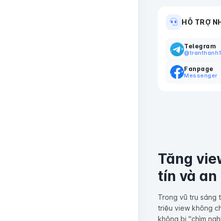
HỖ TRỢ N
Telegram
@tranthanh
Fanpage
Messenger
Tăng vie
tín và an
Trong vũ trụ sáng 
triệu view không c
không bị "chìm ngh