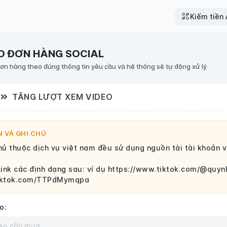
Kiếm tiền A
O ĐƠN HÀNG SOCIAL
đơn hàng theo đúng thông tin yêu cầu và hệ thống sẽ tự động xử lý
TĂNG LƯỢT XEM VIDEO
 VÀ GHI CHÚ
ủ thuộc dịch vụ việt nam đều sử dụng nguồn tài tài khoản 
link các định dạng sau: ví dụ https://www.tiktok.com/@qu
tiktok.com/TTPdMymqpa
o: