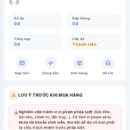
Số dư
Nạp tháng
0
đ
0
đ
Tổng nạp
Cấp độ
0
đ
Thành viên
Nạp tiền
Dòng tiền
Đơn hàng
Hỗ trợ
LƯU Ý TRƯỚC KHI MUA HÀNG
Nghiêm cấm hành vi vi phạm pháp luật:
(lừa đảo,
bôi nhọ, chính trị, đồi trụy...). Cố tình vi phạm sẽ bị
khóa tài khoản vĩnh viễn, thu hồi số dư
và bạn phải
tự chịu trách nhiệm trước pháp luật.