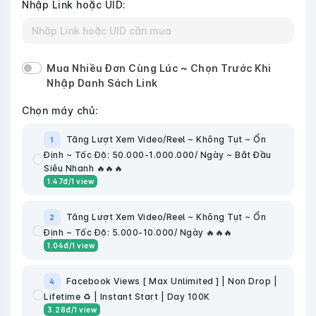
Nhập Link hoặc UID:
Mua Nhiều Đơn Cùng Lúc ~ Chọn Trước Khi
Nhập Danh Sách Link
Chọn máy chủ:
Tăng Lượt Xem Video/Reel ~ Không Tụt ~ Ổn
1
Định ~ Tốc Độ: 50.000-1.000.000/ Ngày ~ Bắt Đầu
Siêu Nhanh 🔥🔥🔥
1.47
đ
/1 view
Tăng Lượt Xem Video/Reel ~ Không Tụt ~ Ổn
2
Định ~ Tốc Độ: 5.000-10.000/ Ngày 🔥🔥🔥
1.04
đ
/1 view
Facebook Views [ Max Unlimited ] | Non Drop |
4
Lifetime ♻️ | Instant Start | Day 100K
3.28
đ
/1 view