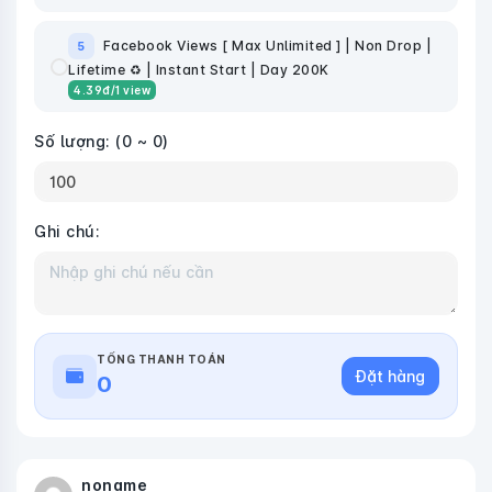
Facebook Views [ Max Unlimited ] | Non Drop |
5
Lifetime ♻️ | Instant Start | Day 200K
4.39
đ
/1 view
Số lượng:
(0 ~ 0)
Ghi chú:
TỔNG THANH TOÁN
Đặt hàng
0
noname