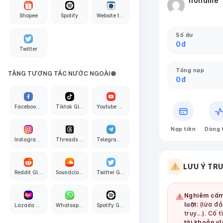
noname
Shopee
Spotify
Website traffic
Số dư
0
đ
Twitter
Tổng nạp
TĂNG TƯƠNG TÁC NƯỚC NGOÀI 🌐
0
đ
Facebook Global
Tiktok Global
Youtube Global
Nạp tiền
Dòng 
Instagram Global
Threads Global
Telegram Global
LƯU Ý TR
Reddit Global
Soundcloud Global
Twitter Global
Nghiêm cấm
luật:
(lừa đảo
Lazada Global
Whatsapp Global
Spotify Global
trụy...). Cố 
tài khoản vĩ