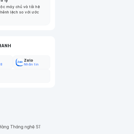
ử lý
ộc máy chủ và tải hệ
chênh lệch so với ước
HANH
Zalo
18
Nhắn tin
Hàng Tháng nghệ Sĩ