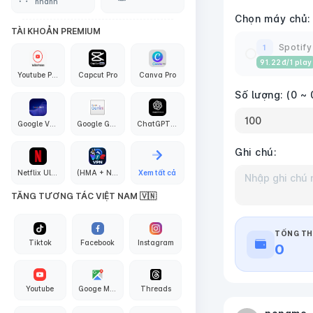
nhanh
Chọn máy chủ:
TÀI KHOẢN PREMIUM
Spotify
1
91.22
đ
/1 play
Youtube Premium
Capcut Pro
Canva Pro
Số lượng:
(0 ~ 
Google VEO3 AI
Google Gemini Pro
ChatGPT PLus + API Codex
Ghi chú:
Netflix Ultra 4K
(HMA + Nord + Proton + Surfshark + Express + PIA) VPN
Xem tất cả
TĂNG TƯƠNG TÁC VIỆT NAM 🇻🇳
TỔNG TH
Tiktok
Facebook
Instagram
0
Youtube
Googe Maps
Threads