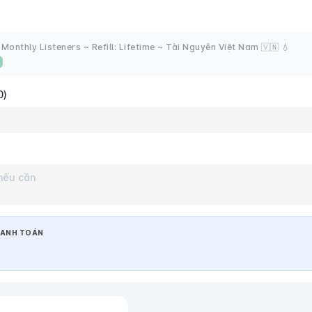
 Monthly Listeners ~ Refill: Lifetime ~ Tài Nguyên Việt Nam 🇻🇳 💧
0)
ANH TOÁN