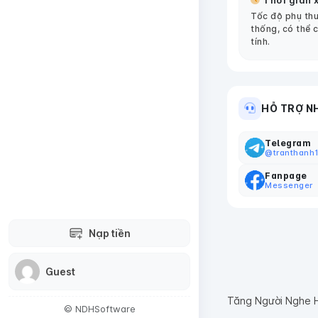
Thời gian x
Tốc độ phụ thu
thống, có thể 
tính.
HỖ TRỢ N
Telegram
@tranthanh
Fanpage
Messenger
Nạp tiền
Guest
Tăng Người Nghe 
© NDHSoftware