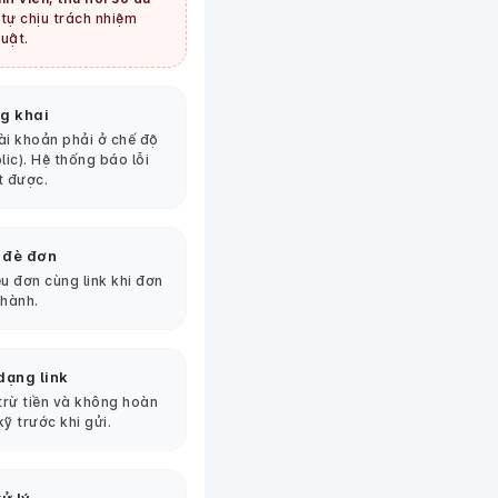
tự chịu trách nhiệm
uật.
g khai
tài khoản phải ở chế độ
lic). Hệ thống báo lỗi
t được.
 đè đơn
u đơn cùng link khi đơn
thành.
dạng link
 trừ tiền và không hoàn
kỹ trước khi gửi.