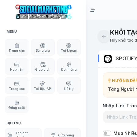
KHỞI TẠ
MENU
Hãy khởi tạo 
Trang chủ
Bảng giá
Tài khoản
SPOTIF
Nạp tiền
Giao dịch
Đơn hàng
HƯỚNG DẪN
Tăng Người 
Trang con
Tài liệu API
Hỗ trợ
Nhập Link Tran
Đăng xuất
DỊCH VỤ
Mua Nhiều
Tạo đơn
Cửa hàng