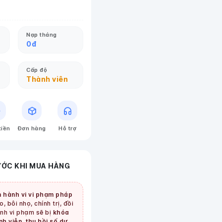
Nạp tháng
0
đ
Cấp độ
Thành viên
tiền
Đơn hàng
Hỗ trợ
ƯỚC KHI MUA HÀNG
 hành vi vi phạm pháp
, bôi nhọ, chính trị, đồi
tình vi phạm sẽ bị
khóa
nh viễn, thu hồi số dư