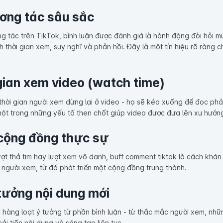
ương tác sâu sắc
ng tác trên TikTok, bình luận được đánh giá là hành động đòi hỏi 
 thời gian xem, suy nghĩ và phản hồi. Đây là một tín hiệu rõ ràng c
gian xem video (watch time)
 thời gian người xem dừng lại ở video - họ sẽ kéo xuống để đọc phản
một trong những yếu tố then chốt giúp video được đưa lên xu hướn
cộng đồng thực sự
ợt thả tim hay lượt xem vô danh, buff comment tiktok là cách khán
i người xem, từ đó phát triển một cộng đồng trung thành.
 tưởng nội dung mới
y hàng loạt ý tưởng từ phần bình luận - từ thắc mắc người xem, nh
ải tiến nội dung và sáng tạo liên tục.