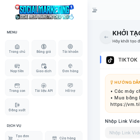
KHỞI TẠ
MENU
Hãy khởi tạo 
Trang chủ
Bảng giá
Tài khoản
TIKTOK
Nạp tiền
Giao dịch
Đơn hàng
HƯỚNG DẪN
• Các máy ch
Trang con
Tài liệu API
Hỗ trợ
• Mua bằng 
https://vm.
Đăng xuất
Nhập Link Vide
DỊCH VỤ
Tạo đơn
Cửa hàng