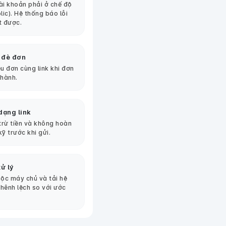
tài khoản phải ở chế độ
lic). Hệ thống báo lỗi
t được.
 đè đơn
u đơn cùng link khi đơn
thành.
dạng link
 trừ tiền và không hoàn
kỹ trước khi gửi.
ử lý
ộc máy chủ và tải hệ
chênh lệch so với ước