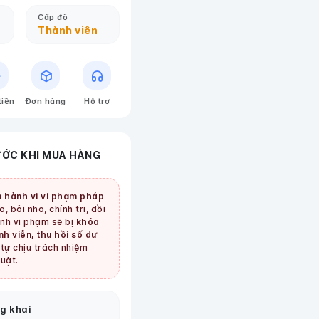
Cấp độ
Thành viên
tiền
Đơn hàng
Hỗ trợ
ƯỚC KHI MUA HÀNG
 hành vi vi phạm pháp
, bôi nhọ, chính trị, đồi
tình vi phạm sẽ bị
khóa
nh viễn, thu hồi số dư
tự chịu trách nhiệm
uật.
g khai