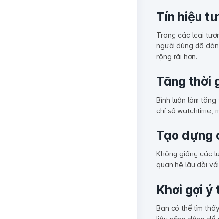
Tín hiệu t
Trong các loại tươ
người dùng đã dành
rộng rãi hơn.
Tăng thời 
Bình luận làm tăng
chỉ số watchtime, 
Tạo dựng 
Không giống các lư
quan hệ lâu dài vớ
Khơi gợi ý
Bạn có thể tìm thấ
liệu sống động để c