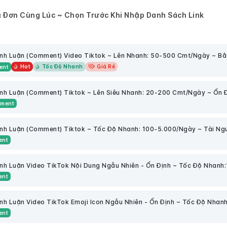
 Đơn Cùng Lúc ~ Chọn Trước Khi Nhập Danh Sách Link
nh Luận (Comment) Video Tiktok ~ Lên Nhanh: 50-500 Cmt/Ngày ~ Bắt
Hot
Tốc Độ Nhanh
Giá Rẻ
ent
nh Luận (Comment) Tiktok ~ Lên Siêu Nhanh: 20-200 Cmt/Ngày ~ Ổn Đị
mment
nh Luận (Comment) Tiktok ~ Tốc Độ Nhanh: 100-5.000/Ngày ~ Tài Ng
ent
nh Luận Video TikTok Nội Dung Ngẫu Nhiên - Ổn Định ~ Tốc Độ Nhanh:
ent
nh Luận Video TikTok Emoji Icon Ngẫu Nhiên - Ổn Định ~ Tốc Độ Nha
ent