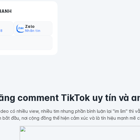
HANH
Zalo
18
Nhắn tin
tăng comment TikTok uy tín và 
deo có nhiều view, nhiều tim nhưng phần bình luận lại "im lìm" thì 
n bắt đầu, nơi cộng đồng thể hiện cảm xúc và là tín hiệu mạnh mẽ c