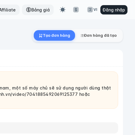
ffiliate
Bảng giá
Đăng nhập
VI
Tạo đơn hàng
Đơn hàng đã tạo
 nam, một số máy chủ sẽ sử dụng người dùng thật
ynhh.vn/video/7041885492069125377 hoặc