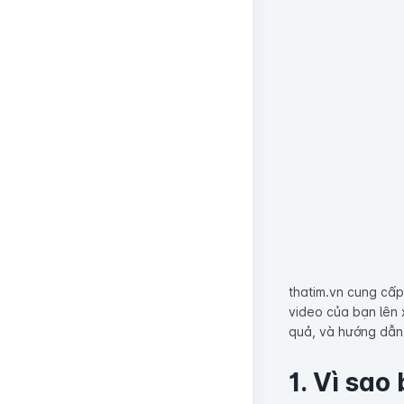
thatim.vn cung cấp
video của bạn lên 
quả, và hướng dẫn
1. Vì sao