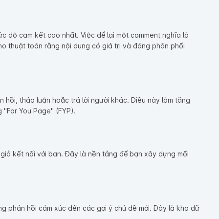
mức độ cam kết cao nhất. Việc để lại một comment nghĩa là
ho thuật toán rằng nội dung có giá trị và đáng phân phối
 hồi, thảo luận hoặc trả lời người khác. Điều này làm tăng
g "For You Page" (FYP).
 giả kết nối với bạn. Đây là nền tảng để bạn xây dựng mối
ững phản hồi cảm xúc đến các gợi ý chủ đề mới. Đây là kho dữ