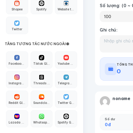
Số lượng:
(0 ~ 
Shopee
Spotify
Website traffic
Twitter
Ghi chú:
TĂNG TƯƠNG TÁC NƯỚC NGOÀI 🌐
Facebook Global
Tiktok Global
Youtube Global
TỔNG TH
0
Instagram Global
Threads Global
Telegram Global
noname
Reddit Global
Soundcloud Global
Twitter Global
Số dư
Lazada Global
Whatsapp Global
Spotify Global
0
đ