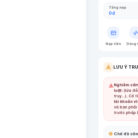
Tổng nạp
0
đ
Nạp tiền
Dòng 
LƯU Ý TR
Nghiêm cấm
luật:
(lừa đảo
trụy...). Cố 
tài khoản vĩ
và bạn phải 
trước pháp l
Chế độ côn