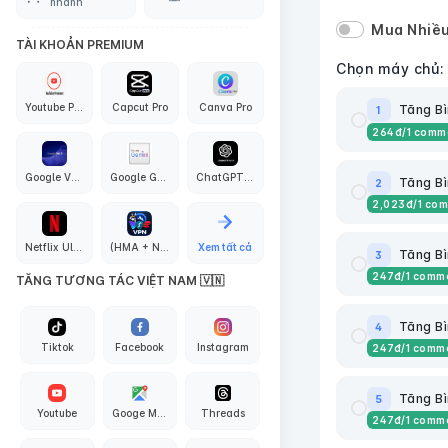
nhanh
Mua Nhiều
TÀI KHOẢN PREMIUM
Chọn máy chủ:
Youtube Premium
Capcut Pro
Canva Pro
Tăng Bì
1
264
đ
/1 comm
Google VEO3 AI
Google Gemini Pro
ChatGPT PLus + API Codex
Tăng Bì
2
2,023
đ
/1 co
Netflix Ultra 4K
(HMA + Nord + Proton + Surfshark + Express + PIA) VPN
Xem tất cả
Tăng Bì
3
247
đ
/1 comm
TĂNG TƯƠNG TÁC VIỆT NAM 🇻🇳
Tăng Bì
4
Tiktok
Facebook
Instagram
247
đ
/1 comm
Tăng Bì
5
Youtube
Googe Maps
Threads
247
đ
/1 comm