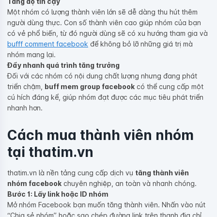
Tăng độ tin cậy
Một nhóm có lượng thành viên lớn sẽ dễ dàng thu hút thêm
người dùng thực. Con số thành viên cao giúp nhóm của bạn
có vẻ phổ biến, từ đó người dùng sẽ có xu hướng tham gia và
bufff comment facebook
để không bỏ lỡ những giá trị mà
nhóm mang lại.
Đẩy nhanh quá trình tăng trưởng
Đối với các nhóm có nội dung chất lượng nhưng đang phát
triển chậm,
buff mem group facebook
có thể cung cấp một
cú hích đáng kể, giúp nhóm đạt được các mục tiêu phát triển
nhanh hơn.
Cách mua thành viên nhóm
tại thatim.vn
thatim.vn là nền tảng cung cấp dịch vụ
tăng thành viên
nhóm facebook
chuyên nghiệp, an toàn và nhanh chóng.
Bước 1: Lấy link hoặc ID nhóm
Mở nhóm Facebook bạn muốn tăng thành viên. Nhấn vào nút
“Chia sẻ nhóm” hoặc sao chép đường link trên thanh địa chỉ.