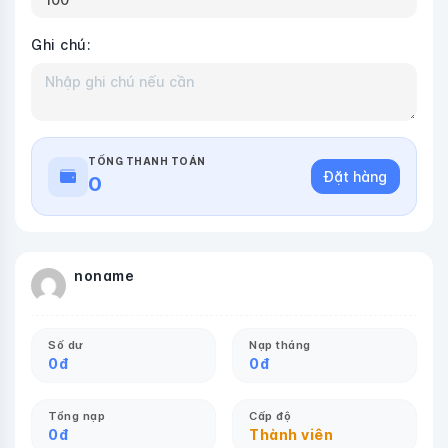
Ghi chú:
TỔNG THANH TOÁN
Đặt hàng
0
noname
Số dư
Nạp tháng
0
đ
0
đ
Tổng nạp
Cấp độ
0
đ
Thành viên