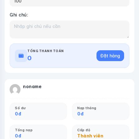
Ghi chú:
TỔNG THANH TOÁN
Đặt hàng
0
noname
Số dư
Nạp tháng
0
đ
0
đ
Tổng nạp
Cấp độ
0
đ
Thành viên