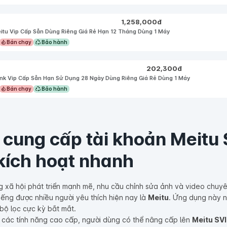
1,258,000
đ
itu Vip Cấp Sẵn Dùng Riêng Giá Rẻ Hạn 12 Tháng Dùng 1 Máy
Bán chạy
Bảo hành
202,300
đ
nk Vip Cấp Sẵn Hạn Sử Dụng 28 Ngày Dùng Riêng Giá Rẻ Dùng 1 Máy
Bán chạy
Bảo hành
 cung cấp tài khoản Meitu S
kích hoạt nhanh
g xã hội phát triển mạnh mẽ, nhu cầu chỉnh sửa ảnh và video chu
tiếng được nhiều người yêu thích hiện nay là
Meitu
. Ứng dụng này n
bộ lọc cực kỳ bắt mắt.
 các tính năng cao cấp, người dùng có thể nâng cấp lên
Meitu SV