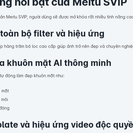
ng nổi bật của Meitu SVIP
oản Meitu SVIP, người dùng sẽ được mở khóa rất nhiều tính năng c
oàn bộ filter và hiệu ứng
p hàng trăm bộ lọc cao cấp giúp ảnh trở nên đẹp và chuyên nghiệp
a khuôn mặt AI thông minh
 tự động làm đẹp khuôn mặt như:
 mặt
, môi
 động
late và hiệu ứng video độc quy