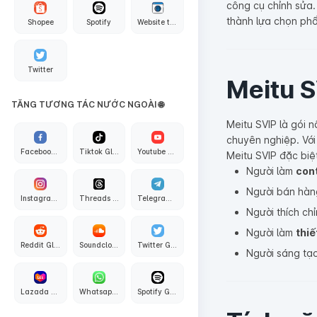
công cụ chỉnh sửa.
thành lựa chọn phổ
Shopee
Spotify
Website traffic
Twitter
Meitu S
TĂNG TƯƠNG TÁC NƯỚC NGOÀI 🌐
Meitu SVIP là gói
chuyên nghiệp. Với
Facebook Global
Tiktok Global
Youtube Global
Meitu SVIP đặc biệ
Người làm
con
Người bán hàn
Instagram Global
Threads Global
Telegram Global
Người thích ch
Người làm
thiế
Reddit Global
Soundcloud Global
Twitter Global
Người sáng tạo
Lazada Global
Whatsapp Global
Spotify Global