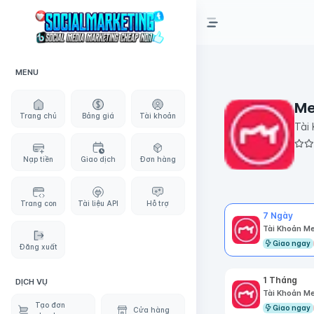
MENU
Me
Trang chủ
Bảng giá
Tài khoản
Tài
Nạp tiền
Giao dịch
Đơn hàng
Trang con
Tài liệu API
Hỗ trợ
7 Ngày
Tài Khoản Me
Giao ngay
Đăng xuất
1 Tháng
DỊCH VỤ
Tài Khoản Me
Tạo đơn
Giao ngay
Cửa hàng