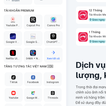
nhanh
12 Tháng
TÀI KHOẢN PREMIUM
Tài Khoản Me
Giao ngay
Youtube Premium
Capcut Pro
Canva Pro
1 Tháng
Tài Khoản Wi
Giao ngay
Google VEO3 AI
Google Gemini Pro
ChatGPT PLus + API Codex
Netflix Ultra 4K
(HMA + Nord + Proton + Surfshark + Express + PIA) VPN
Xem tất cả
Dịch vụ
TĂNG TƯƠNG TÁC VIỆT NAM 🇻🇳
lượng, 
Tiktok
Facebook
Instagram
Trong thời đại mạn
chỉnh sửa ảnh nổi 
minh và hàng trăm 
Youtube
Googe Maps
Threads
Để sử dụng đầy đủ