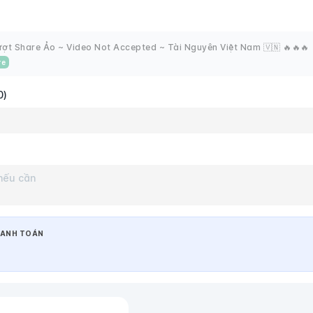
ợt Share Ảo ~ Video Not Accepted ~ Tài Nguyên Việt Nam 🇻🇳 🔥🔥🔥
re
0)
ANH TOÁN