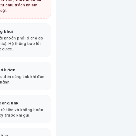
tự chịu trách nhiệm
uật.
g khai
tài khoản phải ở chế độ
lic). Hệ thống báo lỗi
t được.
 đè đơn
u đơn cùng link khi đơn
thành.
dạng link
 trừ tiền và không hoàn
kỹ trước khi gửi.