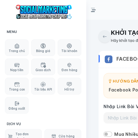
KHỞI TẠ
MENU
Hãy khởi tạo 
Trang chủ
Bảng giá
Tài khoản
FACEBO
Nạp tiền
Giao dịch
Đơn hàng
HƯỚNG DẪN
Facebook Po
Trang con
Tài liệu API
Hỗ trợ
Nhập Link Bài 
Đăng xuất
DỊCH VỤ
Mua Nhiều
Tạo đơn
Cửa hàng