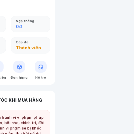
Nạp tháng
0
đ
Cấp độ
Thành viên
tiền
Đơn hàng
Hỗ trợ
ƯỚC KHI MUA HÀNG
 hành vi vi phạm pháp
, bôi nhọ, chính trị, đồi
tình vi phạm sẽ bị
khóa
nh viễn, thu hồi số dư