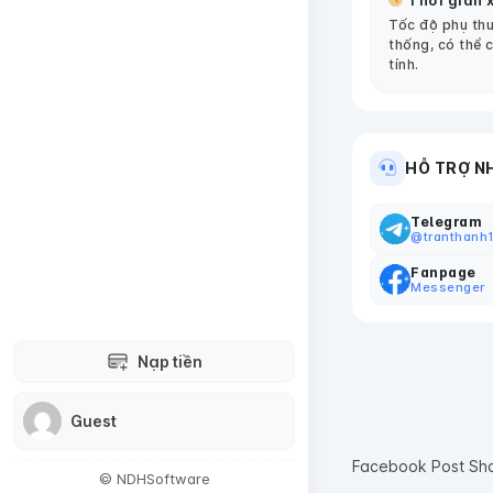
Thời gian x
Tốc độ phụ thu
thống, có thể 
tính.
HỖ TRỢ N
Telegram
@tranthanh
Fanpage
Messenger
Nạp tiền
Guest
Facebook Post Sh
© NDHSoftware