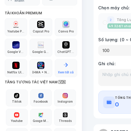
nhanh
Chọn máy chủ:
TÀI KHOẢN PREMIUM
Tăng Lư
2
49.32
đ
/1 sha
Youtube Premium
Capcut Pro
Canva Pro
Số lượng:
(0 ~ 
Google VEO3 AI
Google Gemini Pro
ChatGPT PLus + API Codex
Ghi chú:
Netflix Ultra 4K
(HMA + Nord + Proton + Surfshark + PIA) VPN
Xem tất cả
TĂNG TƯƠNG TÁC VIỆT NAM 🇻🇳
TỔNG TH
Tiktok
Facebook
Instagram
0
Youtube
Googe Maps
Threads