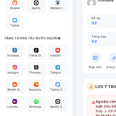
noname
Shopee
Spotify
Website traffic
Số dư
0
đ
Twitter
Tổng nạp
TĂNG TƯƠNG TÁC NƯỚC NGOÀI 🌐
0
đ
Facebook Global
Tiktok Global
Youtube Global
Nạp tiền
Dòng 
Instagram Global
Threads Global
Telegram Global
LƯU Ý TR
Reddit Global
Soundcloud Global
Twitter Global
Nghiêm cấm
luật:
(lừa đảo
Lazada Global
Whatsapp Global
Spotify Global
trụy...). Cố 
tài khoản vĩ