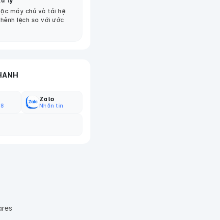
ử lý
ộc máy chủ và tải hệ
chênh lệch so với ước
HANH
Zalo
18
Nhắn tin
ares