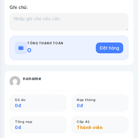
Ghi chú:
TỔNG THANH TOÁN
Đặt hàng
0
noname
Số dư
Nạp tháng
0
đ
0
đ
Tổng nạp
Cấp độ
0
đ
Thành viên